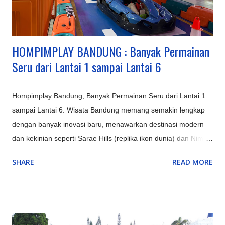
suasana danau yang indah. Pangalengan: Untuk petualangan
seperti rafting di Sungai Palayangan dan off-road adventure
d...
HOMPIMPLAY BANDUNG : Banyak Permainan
Seru dari Lantai 1 sampai Lantai 6
Hompimplay Bandung, Banyak Permainan Seru dari Lantai 1
sampai Lantai 6. Wisata Bandung memang semakin lengkap
dengan banyak inovasi baru, menawarkan destinasi modern
dan kekinian seperti Sarae Hills (replika ikon dunia) dan Nimo
Highland (jembatan kaca & glamping), serta pengalaman alam
SHARE
READ MORE
unik seperti Hutan Mycelia (dunia jamur magis) dan Bird &
Bromelia Pavilion (taman burung) selain objek ikonik yang
terus ditingkatkan seperti Kawah Putih (dengan glamping) dan
Orchid Forest Cikole, memadukan keindahan alam klasik
Bandung dengan sentuhan instagrammable dan edukatif.