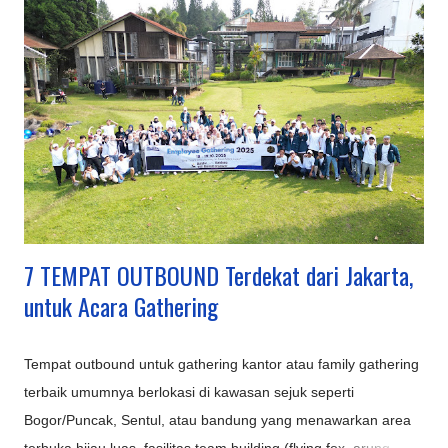
Inovasi Destinasi Wisata Bandung Terbaru & Kekinian: Sarae
Hills : Menyajikan miniatur bangunan ikonik dunia (Eiffel,
Patung Liberty, dll.) dengan konsep 'keliling dunia dalam
sehari'. Nimo Highland : Menawarkan pemandangan kebun teh
dan jembatan kaca berbentuk U, ditambah fasilitas glamping
mewah. Hutan Mycelia Cikole : Konsep unik bertema jamur
dengan instalasi lampu artistik, cocok untuk suasana m...
7 TEMPAT OUTBOUND Terdekat dari Jakarta,
untuk Acara Gathering
Tempat outbound untuk gathering kantor atau family gathering
terbaik umumnya berlokasi di kawasan sejuk seperti
Bogor/Puncak, Sentul, atau bandung yang menawarkan area