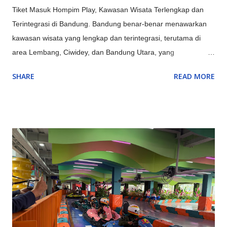
Tiket Masuk Hompim Play, Kawasan Wisata Terlengkap dan
Terintegrasi di Bandung. Bandung benar-benar menawarkan
kawasan wisata yang lengkap dan terintegrasi, terutama di
area Lembang, Ciwidey, dan Bandung Utara, yang
menyediakan kombinasi sempurna antara alam (Gunung
SHARE
READ MORE
Tangkuban Parahu, Kawah Putih), rekreasi keluarga
(Farmhouse, Lembang Park & Zoo, Floating Market),
petualangan (outbound, rafting di Pangalengan), hingga
budaya & edukasi (Saung Angklung Udjo, ikon kota seperti
Gedung Sate), menjadikannya destinasi multifungsi untuk
berbagai kalangan. Kawasan Utama dan Keunggulannya:
Lembang (Bandung Barat): Pusat wisata alam dan keluarga,
ada kebun teh, Tangkuban Parahu, Floating Market, The Great
Asia Africa, Lembang Park & Zoo, Dago Dream Park. Ciwidey
(Bandung Selatan): Terkenal dengan Kawah Putih, Ranca
Upas (rusa, camping), dan Glamping Lakeside dengan