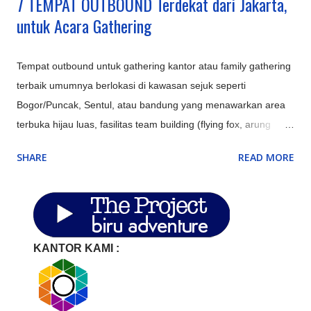
7 TEMPAT OUTBOUND Terdekat dari Jakarta,
untuk Acara Gathering
Tempat outbound untuk gathering kantor atau family gathering
terbaik umumnya berlokasi di kawasan sejuk seperti
Bogor/Puncak, Sentul, atau bandung yang menawarkan area
terbuka hijau luas, fasilitas team building (flying fox, arung
jeram), aula/ruang pertemuan, kolam renang, serta opsi
SHARE
READ MORE
penginapan resort atau villa untuk memaksimalkan
keakraban. Perusahaan di Jakarta memerlukan lokasi
alternatif di sekitar Jakarta (Bodetabek) untuk efisiensi biaya,
meningkatkan produktivitas, dan memberikan suasana baru
(refreshing) bagi karyawan. Tempat ini ideal untuk meeting
KANTOR KAMI :
strategis, corporate gathering, atau outbound guna
mempererat kerja tim. Berikut adalah beberapa rekomendasi
tempat di sekitar Jakarta: Bogor & Puncak (Kabupaten Bogor):