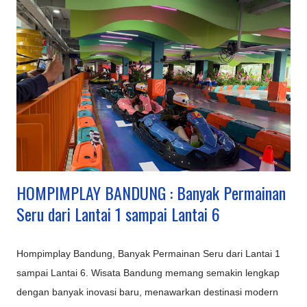
Gedung Sate), menjadikannya destinasi multifungsi untuk
berbagai kalangan. Kawasan Utama dan Keunggulannya:
Lembang (Bandung Barat): Pusat wisata alam dan keluarga,
ada kebun teh, Tangkuban Parahu, Floating Market, The Great
Asia Africa, Lembang Park & Zoo, Dago Dream Park. Ciwidey
(Bandung Selatan): Terkenal dengan Kawah Putih, Ranca
Upas (rusa, camping), dan Glamping Lakeside dengan
suasana danau yang indah. Pangalengan: Untuk petualangan
seperti rafting di Sungai Palayangan dan off-road adventure
d...
HOMPIMPLAY BANDUNG : Banyak Permainan
Seru dari Lantai 1 sampai Lantai 6
Hompimplay Bandung, Banyak Permainan Seru dari Lantai 1
sampai Lantai 6. Wisata Bandung memang semakin lengkap
dengan banyak inovasi baru, menawarkan destinasi modern