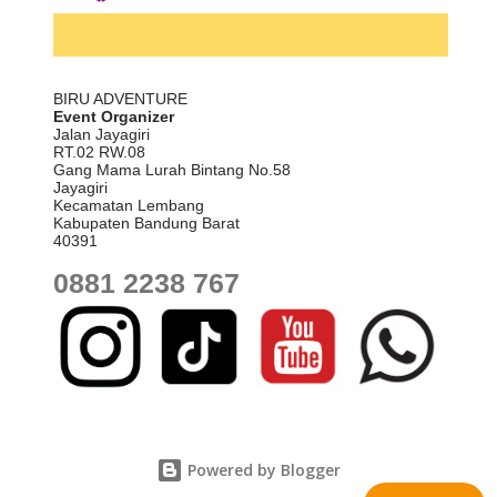
Cocok untuk outbound dan gathering bertema alam. Udara
sejuk dan suasana tenang efektif mengurangi stres kerja.
.
Sentul (Kabupaten Bogor): Akses mudah dari Jakarta, memiliki
BIRU ADVENTURE
banyak fasilitas hotel dan resort dengan ruang rapat modern,
Event Organizer
Jalan Jayagiri
cocok untuk r...
RT.02 RW.08
Gang Mama Lurah Bintang No.58
Jayagiri
Kecamatan Lembang
Kabupaten Bandung Barat
40391
0881 2238 767
Powered by Blogger