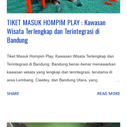
TIKET MASUK HOMPIM PLAY : Kawasan
Wisata Terlengkap dan Terintegrasi di
Bandung
Tiket Masuk Hompim Play, Kawasan Wisata Terlengkap dan
Terintegrasi di Bandung. Bandung benar-benar menawarkan
kawasan wisata yang lengkap dan terintegrasi, terutama di
area Lembang, Ciwidey, dan Bandung Utara, yang
menyediakan kombinasi sempurna antara alam (Gunung
SHARE
READ MORE
Tangkuban Parahu, Kawah Putih), rekreasi keluarga
(Farmhouse, Lembang Park & Zoo, Floating Market),
petualangan (outbound, rafting di Pangalengan), hingga
budaya & edukasi (Saung Angklung Udjo, ikon kota seperti