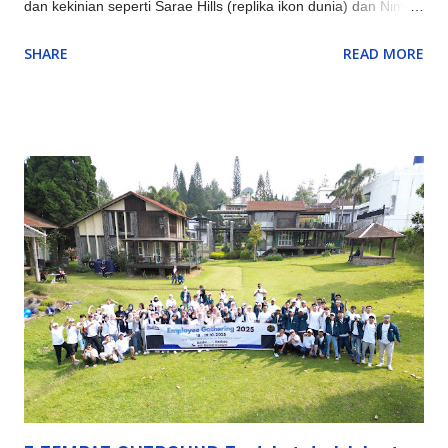
dan kekinian seperti Sarae Hills (replika ikon dunia) dan Nimo
Highland (jembatan kaca & glamping), serta pengalaman alam
SHARE
READ MORE
unik seperti Hutan Mycelia (dunia jamur magis) dan Bird &
Bromelia Pavilion (taman burung) selain objek ikonik yang
terus ditingkatkan seperti Kawah Putih (dengan glamping) dan
Orchid Forest Cikole, memadukan keindahan alam klasik
Bandung dengan sentuhan instagrammable dan edukatif.
Inovasi Destinasi Wisata Bandung Terbaru & Kekinian: Sarae
Hills : Menyajikan miniatur bangunan ikonik dunia (Eiffel,
Patung Liberty, dll.) dengan konsep 'keliling dunia dalam
sehari'. Nimo Highland : Menawarkan pemandangan kebun teh
dan jembatan kaca berbentuk U, ditambah fasilitas glamping
mewah. Hutan Mycelia Cikole : Konsep unik bertema jamur
dengan instalasi lampu artistik, cocok untuk suasana m...