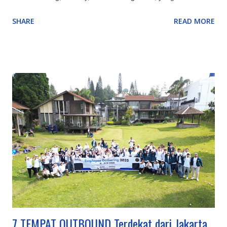
menyediakan kombinasi sempurna antara alam (Gunung
SHARE
READ MORE
Tangkuban Parahu, Kawah Putih), rekreasi keluarga
(Farmhouse, Lembang Park & Zoo, Floating Market),
petualangan (outbound, rafting di Pangalengan), hingga
budaya & edukasi (Saung Angklung Udjo, ikon kota seperti
Gedung Sate), menjadikannya destinasi multifungsi untuk
berbagai kalangan. Kawasan Utama dan Keunggulannya:
Lembang (Bandung Barat): Pusat wisata alam dan keluarga,
ada kebun teh, Tangkuban Parahu, Floating Market, The Great
Asia Africa, Lembang Park & Zoo, Dago Dream Park. Ciwidey
(Bandung Selatan): Terkenal dengan Kawah Putih, Ranca
Upas (rusa, camping), dan Glamping Lakeside dengan
suasana danau yang indah. Pangalengan: Untuk petualangan
seperti rafting di Sungai Palayangan dan off-road adventure
d...
7 TEMPAT OUTBOUND Terdekat dari Jakarta,