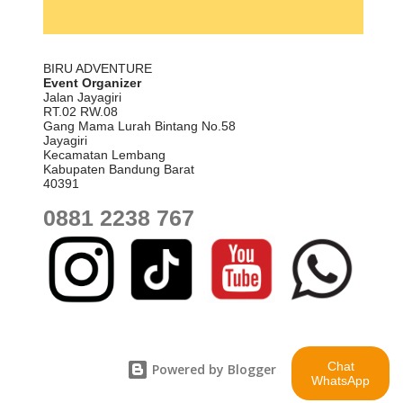
sejuk dan suasana tenang efektif mengurangi stres kerja.
.
Sentul (Kabupaten Bogor): Akses mudah dari Jakarta, memiliki
BIRU ADVENTURE
banyak fasilitas hotel dan resort dengan ruang rapat modern,
Event Organizer
Jalan Jayagiri
cocok untuk r...
RT.02 RW.08
Gang Mama Lurah Bintang No.58
Jayagiri
Kecamatan Lembang
Kabupaten Bandung Barat
40391
0881 2238 767
Chat
Powered by Blogger
WhatsApp