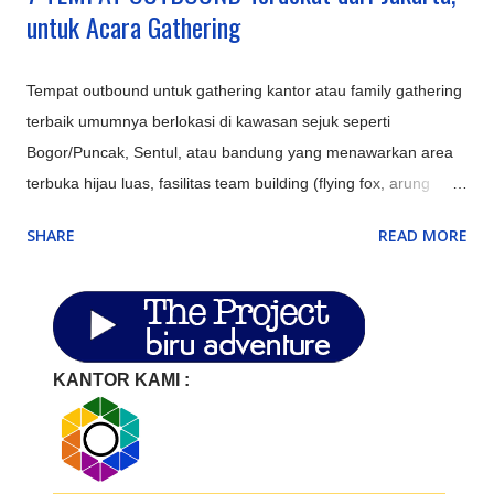
untuk Acara Gathering
Tempat outbound untuk gathering kantor atau family gathering
terbaik umumnya berlokasi di kawasan sejuk seperti
Bogor/Puncak, Sentul, atau bandung yang menawarkan area
terbuka hijau luas, fasilitas team building (flying fox, arung
jeram), aula/ruang pertemuan, kolam renang, serta opsi
SHARE
READ MORE
penginapan resort atau villa untuk memaksimalkan
keakraban. Perusahaan di Jakarta memerlukan lokasi
alternatif di sekitar Jakarta (Bodetabek) untuk efisiensi biaya,
meningkatkan produktivitas, dan memberikan suasana baru
(refreshing) bagi karyawan. Tempat ini ideal untuk meeting
KANTOR KAMI :
strategis, corporate gathering, atau outbound guna
mempererat kerja tim. Berikut adalah beberapa rekomendasi
tempat di sekitar Jakarta: Bogor & Puncak (Kabupaten Bogor):
Cocok untuk outbound dan gathering bertema alam. Udara