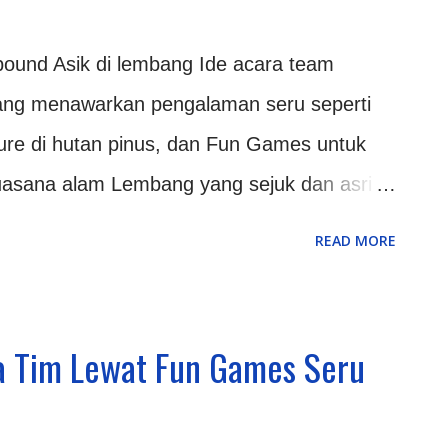
pat di luar ruangan atau di alam terbuka.
bound Asik di lembang Ide acara team
bang menawarkan pengalaman seru seperti
re di hutan pinus, dan Fun Games untuk
uasana alam Lembang yang sejuk dan asri
tuk melepas penat dari rutinitas kantor.
READ MORE
wali dengan sesi ice breaking atau
r akan memandu permainan ringan yang
rta lebih rileks dan akrab satu sama lain.
a Tim Lewat Fun Games Seru
akan dibagi menjadi beberapa kelompok kecil
ok ini bertujuan agar karyawan dari