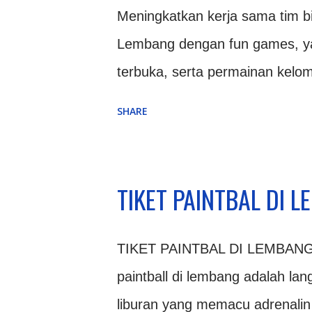
balik gelak tawa dan sorak-sor
Meningkatkan kerja sama tim bi
games di Lembang yang terstru
Lembang dengan fun games, y
Setiap tantangan dalam fun ga
terbuka, serta permainan kelo
strategi kelompok yang solid.
adalah tempat yang sangat pas 
SHARE
dingin dan segar. Pemandangan
ini sangat bagus untuk melepas 
kembali fresh. Kerja sama tim 
TIKET PAINTBAL DI 
Kinerja kelompok ditentukan ole
tidak mudah untuk dibangun. Pe
TIKET PAINTBAL DI LEMBANG 
hari. Kegiatan tersebut harus 
paintball di lembang adalah la
games hadir sebagai solusi yan
liburan yang memacu adrenalin 