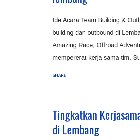
perusahaan dan biasanya bertem
Ide Acara Team Building & Out
Outing dan Gatheri...
building dan outbound di Lem
Amazing Race, Offroad Adventu
mempererat kerja sama tim. S
menjadikannya tempat terbaik un
SHARE
Kegiatan outbound biasanya dia
pencairan suasana. Instruktu
memancing gelak tawa agar pese
Tingkatkan Kerjasam
Setelah suasana cair, peserta 
di Lembang
secara acak. Pembagian kelomp