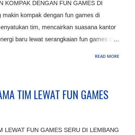
N KOMPAK DENGAN FUN GAMES DI
 yang sangat ideal untuk kegiatan
makin kompak dengan fun games di
an hamparan pohon pinus yang rindang
enyatukan tim, mencairkan suasana kantor
egarkan, Lembang menghadirkan suasana
nergi baru lewat serangkaian fun games di
 rasa penat. Suasana a...
initas kerja yang menumpuk sering kali
READ MORE
bungan antar karyawan menjadi kaku.
mbang, setiap anggota tim diajak untuk
r dan menikmati udara sejuk pegunungan.
AMA TIM LEWAT FUN GAMES
yang hijau dan asri menjadi latar belakang
an ketegangan harian. Penyelenggaraan fun
r kegiatan rekreasi biasa tanpa makna. Di
M LEWAT FUN GAMES SERU DI LEMBANG