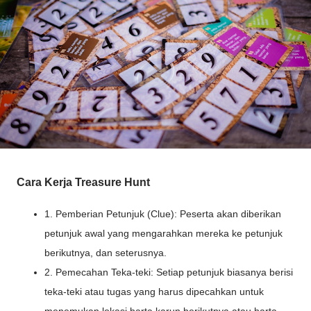
Cara Kerja Treasure Hunt
1. Pemberian Petunjuk (Clue): Peserta akan diberikan
petunjuk awal yang mengarahkan mereka ke petunjuk
berikutnya, dan seterusnya.
2. Pemecahan Teka-teki: Setiap petunjuk biasanya berisi
teka-teki atau tugas yang harus dipecahkan untuk