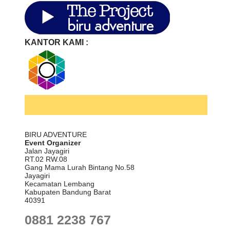
KANTOR KAMI :
.
BIRU ADVENTURE
Event Organizer
Jalan Jayagiri
RT.02 RW.08
Gang Mama Lurah Bintang No.58
Jayagiri
Kecamatan Lembang
Kabupaten Bandung Barat
40391
0881 2238 767