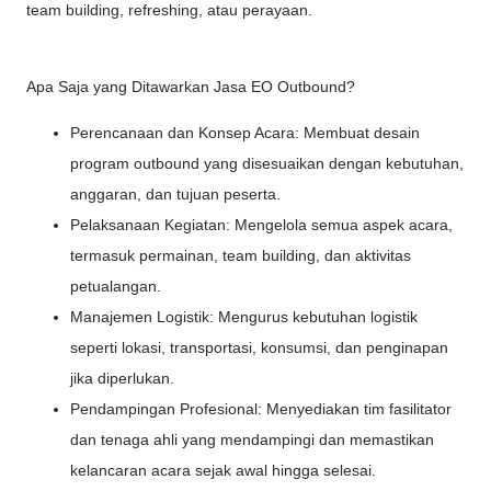
team building, refreshing, atau perayaan.
Apa Saja yang Ditawarkan Jasa EO Outbound?
Perencanaan dan Konsep Acara: Membuat desain
program outbound yang disesuaikan dengan kebutuhan,
anggaran, dan tujuan peserta.
Pelaksanaan Kegiatan: Mengelola semua aspek acara,
termasuk permainan, team building, dan aktivitas
petualangan.
Manajemen Logistik: Mengurus kebutuhan logistik
seperti lokasi, transportasi, konsumsi, dan penginapan
jika diperlukan.
Pendampingan Profesional: Menyediakan tim fasilitator
dan tenaga ahli yang mendampingi dan memastikan
kelancaran acara sejak awal hingga selesai.