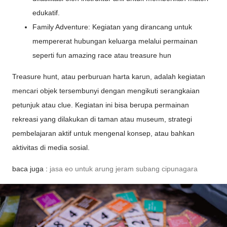
edukatif.
Family Adventure: Kegiatan yang dirancang untuk
mempererat hubungan keluarga melalui permainan
seperti fun amazing race atau treasure hun
Treasure hunt, atau perburuan harta karun, adalah kegiatan
mencari objek tersembunyi dengan mengikuti serangkaian
petunjuk atau clue. Kegiatan ini bisa berupa permainan
rekreasi yang dilakukan di taman atau museum, strategi
pembelajaran aktif untuk mengenal konsep, atau bahkan
aktivitas di media sosial.
baca juga :
jasa eo untuk arung jeram subang cipunagara