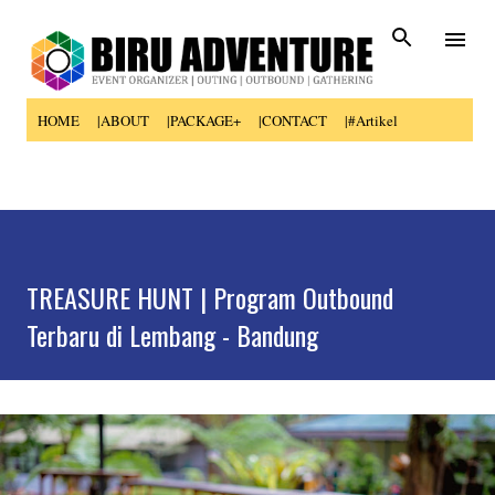
Skip to main content
HOME
|ABOUT
|PACKAGE+
|CONTACT
|#Artikel
TREASURE HUNT | Program Outbound
Terbaru di Lembang - Bandung