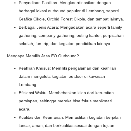
Penyediaan Fasilitas: Mengkoordinasikan dengan
berbagai lokasi outbound populer di Lembang, seperti
Grafika Cikole, Orchid Forest Cikole, dan tempat lainnya.
Berbagai Jenis Acara: Mengadakan acara seperti family
gathering, company gathering, outing kantor, perpisahan
sekolah, fun trip, dan kegiatan pendidikan lainnya.
Mengapa Memilih Jasa EO Outbound?
Keahlian Khusus: Memiliki pengalaman dan keahlian
dalam mengelola kegiatan outdoor di kawasan
Lembang.
Efisiensi Waktu: Membebaskan klien dari kerumitan
persiapan, sehingga mereka bisa fokus menikmati
acara.
Kualitas dan Keamanan: Memastikan kegiatan berjalan
lancar, aman, dan berkualitas sesuai dengan tujuan