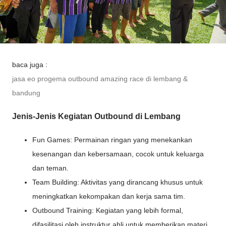
baca juga :
jasa eo progema outbound amazing race di lembang &
bandung
Jenis-Jenis Kegiatan Outbound di Lembang
Fun Games: Permainan ringan yang menekankan
kesenangan dan kebersamaan, cocok untuk keluarga
dan teman.
Team Building: Aktivitas yang dirancang khusus untuk
meningkatkan kekompakan dan kerja sama tim.
Outbound Training: Kegiatan yang lebih formal,
difasilitasi oleh instruktur ahli untuk memberikan materi