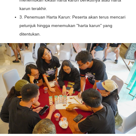
menemukan lokasi harta karun berikutnya atau harta
karun terakhir.
3. Penemuan Harta Karun: Peserta akan terus mencari
petunjuk hingga menemukan "harta karun" yang
ditentukan.