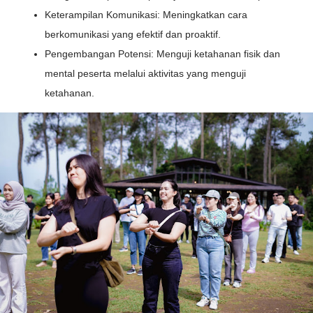
Keterampilan Komunikasi: Meningkatkan cara
berkomunikasi yang efektif dan proaktif.
Pengembangan Potensi: Menguji ketahanan fisik dan
mental peserta melalui aktivitas yang menguji
ketahanan.