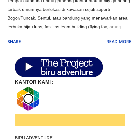
Tempat outbound untuk gathering kantor atau family gathering
terbaik umumnya berlokasi di kawasan sejuk seperti
Bogor/Puncak, Sentul, atau bandung yang menawarkan area
terbuka hijau luas, fasilitas team building (flying fox, arung
jeram), aula/ruang pertemuan, kolam renang, serta opsi
SHARE
READ MORE
penginapan resort atau villa untuk memaksimalkan
keakraban. Perusahaan di Jakarta memerlukan lokasi
alternatif di sekitar Jakarta (Bodetabek) untuk efisiensi biaya,
meningkatkan produktivitas, dan memberikan suasana baru
(refreshing) bagi karyawan. Tempat ini ideal untuk meeting
KANTOR KAMI :
strategis, corporate gathering, atau outbound guna
mempererat kerja tim. Berikut adalah beberapa rekomendasi
tempat di sekitar Jakarta: Bogor & Puncak (Kabupaten Bogor):
Cocok untuk outbound dan gathering bertema alam. Udara
sejuk dan suasana tenang efektif mengurangi stres kerja.
.
Sentul (Kabupaten Bogor): Akses mudah dari Jakarta, memiliki
BIRU ADVENTURE