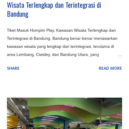
Wisata Terlengkap dan Terintegrasi di
Bandung
Tiket Masuk Hompim Play, Kawasan Wisata Terlengkap dan
Terintegrasi di Bandung. Bandung benar-benar menawarkan
kawasan wisata yang lengkap dan terintegrasi, terutama di
area Lembang, Ciwidey, dan Bandung Utara, yang
menyediakan kombinasi sempurna antara alam (Gunung
SHARE
READ MORE
Tangkuban Parahu, Kawah Putih), rekreasi keluarga
(Farmhouse, Lembang Park & Zoo, Floating Market),
petualangan (outbound, rafting di Pangalengan), hingga
budaya & edukasi (Saung Angklung Udjo, ikon kota seperti
Gedung Sate), menjadikannya destinasi multifungsi untuk
berbagai kalangan. Kawasan Utama dan Keunggulannya:
Lembang (Bandung Barat): Pusat wisata alam dan keluarga,
ada kebun teh, Tangkuban Parahu, Floating Market, The Great