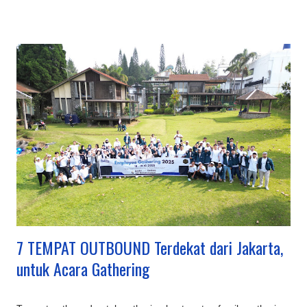
terus ditingkatkan seperti Kawah Putih (dengan glamping) dan
Orchid Forest Cikole, memadukan keindahan alam klasik
Bandung dengan sentuhan instagrammable dan edukatif.
Inovasi Destinasi Wisata Bandung Terbaru & Kekinian: Sarae
Hills : Menyajikan miniatur bangunan ikonik dunia (Eiffel,
Patung Liberty, dll.) dengan konsep 'keliling dunia dalam
sehari'. Nimo Highland : Menawarkan pemandangan kebun teh
dan jembatan kaca berbentuk U, ditambah fasilitas glamping
mewah. Hutan Mycelia Cikole : Konsep unik bertema jamur
dengan instalasi lampu artistik, cocok untuk suasana m...
7 TEMPAT OUTBOUND Terdekat dari Jakarta,
untuk Acara Gathering