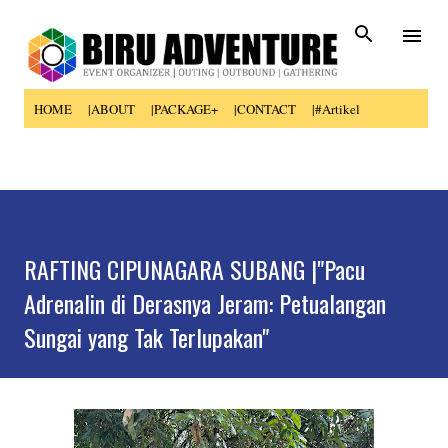
Skip to main content
HOME
|ABOUT
|PACKAGE+
|CONTACT
|#Artikel
RAFTING CIPUNAGARA SUBANG |"Pacu
Adrenalin di Derasnya Jeram: Petualangan
Sungai yang Tak Terlupakan"