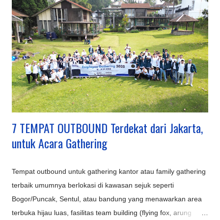
Inovasi Destinasi Wisata Bandung Terbaru & Kekinian: Sarae
Hills : Menyajikan miniatur bangunan ikonik dunia (Eiffel,
Patung Liberty, dll.) dengan konsep 'keliling dunia dalam
sehari'. Nimo Highland : Menawarkan pemandangan kebun teh
dan jembatan kaca berbentuk U, ditambah fasilitas glamping
mewah. Hutan Mycelia Cikole : Konsep unik bertema jamur
dengan instalasi lampu artistik, cocok untuk suasana m...
7 TEMPAT OUTBOUND Terdekat dari Jakarta,
untuk Acara Gathering
Tempat outbound untuk gathering kantor atau family gathering
terbaik umumnya berlokasi di kawasan sejuk seperti
Bogor/Puncak, Sentul, atau bandung yang menawarkan area
terbuka hijau luas, fasilitas team building (flying fox, arung