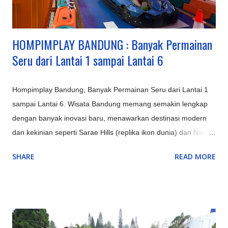
suasana danau yang indah. Pangalengan: Untuk petualangan
seperti rafting di Sungai Palayangan dan off-road adventure
d...
HOMPIMPLAY BANDUNG : Banyak Permainan
Seru dari Lantai 1 sampai Lantai 6
Hompimplay Bandung, Banyak Permainan Seru dari Lantai 1
sampai Lantai 6. Wisata Bandung memang semakin lengkap
dengan banyak inovasi baru, menawarkan destinasi modern
dan kekinian seperti Sarae Hills (replika ikon dunia) dan Nimo
Highland (jembatan kaca & glamping), serta pengalaman alam
SHARE
READ MORE
unik seperti Hutan Mycelia (dunia jamur magis) dan Bird &
Bromelia Pavilion (taman burung) selain objek ikonik yang
terus ditingkatkan seperti Kawah Putih (dengan glamping) dan
Orchid Forest Cikole, memadukan keindahan alam klasik
Bandung dengan sentuhan instagrammable dan edukatif.