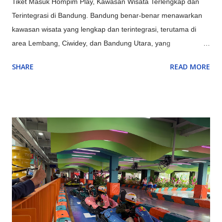
Tiket Masuk Hompim Play, Kawasan Wisata Terlengkap dan
Terintegrasi di Bandung. Bandung benar-benar menawarkan
kawasan wisata yang lengkap dan terintegrasi, terutama di
area Lembang, Ciwidey, dan Bandung Utara, yang
menyediakan kombinasi sempurna antara alam (Gunung
SHARE
READ MORE
Tangkuban Parahu, Kawah Putih), rekreasi keluarga
(Farmhouse, Lembang Park & Zoo, Floating Market),
petualangan (outbound, rafting di Pangalengan), hingga
budaya & edukasi (Saung Angklung Udjo, ikon kota seperti
Gedung Sate), menjadikannya destinasi multifungsi untuk
berbagai kalangan. Kawasan Utama dan Keunggulannya:
Lembang (Bandung Barat): Pusat wisata alam dan keluarga,
ada kebun teh, Tangkuban Parahu, Floating Market, The Great
Asia Africa, Lembang Park & Zoo, Dago Dream Park. Ciwidey
(Bandung Selatan): Terkenal dengan Kawah Putih, Ranca
Upas (rusa, camping), dan Glamping Lakeside dengan