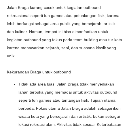
Jalan Braga kurang cocok untuk kegiatan outbound
rekreasional seperti fun games atau petualangan fisik, karena
lebih berfungsi sebagai area publik yang bersejarah, artistik,
dan kuliner. Namun, tempat ini bisa dimanfaatkan untuk
kegiatan outbound yang fokus pada team building atau tur kota
karena menawarkan sejarah, seni, dan suasana klasik yang
unik.
Kekurangan Braga untuk outbound
Tidak ada area luas: Jalan Braga tidak menyediakan
lahan terbuka yang memadai untuk aktivitas outbound
seperti fun games atau tantangan fisik. Tujuan utama
berbeda: Fokus utama Jalan Braga adalah sebagai ikon
wisata kota yang bersejarah dan artistik, bukan sebagai
lokasi rekreasi alam. Aktivitas tidak sesuai: Keterbatasan