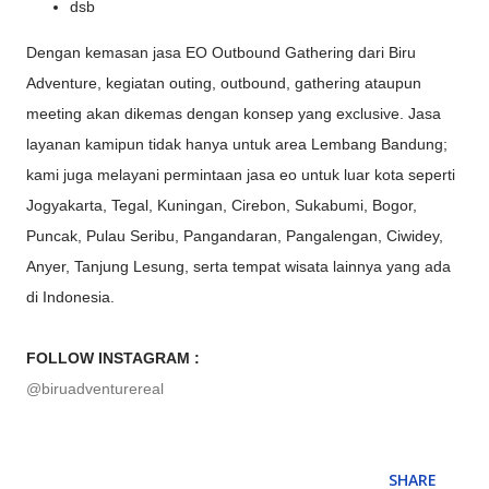
dsb
Dengan kemasan jasa EO Outbound Gathering dari Biru
Adventure, kegiatan outing, outbound, gathering ataupun
meeting akan dikemas dengan konsep yang exclusive. Jasa
layanan kamipun tidak hanya untuk area Lembang Bandung;
kami juga melayani permintaan jasa eo untuk luar kota seperti
Jogyakarta, Tegal, Kuningan, Cirebon, Sukabumi, Bogor,
Puncak, Pulau Seribu, Pangandaran, Pangalengan, Ciwidey,
Anyer, Tanjung Lesung, serta tempat wisata lainnya yang ada
di Indonesia.
FOLLOW INSTAGRAM :
@biruadventurereal
SHARE