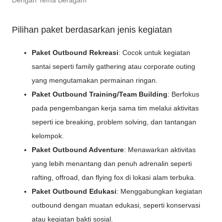
Pilihan paket berdasarkan jenis kegiatan
Paket Outbound Rekreasi
: Cocok untuk kegiatan
santai seperti family gathering atau corporate outing
yang mengutamakan permainan ringan.
Paket Outbound Training/Team Building
: Berfokus
pada pengembangan kerja sama tim melalui aktivitas
seperti ice breaking, problem solving, dan tantangan
kelompok.
Paket Outbound Adventure
: Menawarkan aktivitas
yang lebih menantang dan penuh adrenalin seperti
rafting, offroad, dan flying fox di lokasi alam terbuka.
Paket Outbound Edukasi
: Menggabungkan kegiatan
outbound dengan muatan edukasi, seperti konservasi
atau kegiatan bakti sosial.