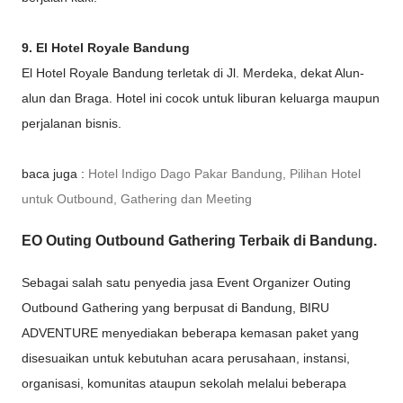
9. El Hotel Royale Bandung
El Hotel Royale Bandung terletak di Jl. Merdeka, dekat Alun-
alun dan Braga. Hotel ini cocok untuk liburan keluarga maupun
perjalanan bisnis.
baca juga :
Hotel Indigo Dago Pakar Bandung, Pilihan Hotel
untuk Outbound, Gathering dan Meeting
EO Outing Outbound Gathering Terbaik di Bandung.
Sebagai salah satu penyedia jasa Event Organizer Outing
Outbound Gathering yang berpusat di Bandung, BIRU
ADVENTURE menyediakan beberapa kemasan paket yang
disesuaikan untuk kebutuhan acara perusahaan, instansi,
organisasi, komunitas ataupun sekolah melalui beberapa