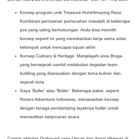
Konsep program unik Treasure Hunt/Amazing Race:
Kombinasi permainan pemecahan masalah di beberapa
pos yang saling berhubungan. Anda bisa memilih
konsep seperti ini yang menekankan kerja sama antar
kelompok untuk mencapai tujuan akhir.
Konsep Culinary & Heritage: Menjelajahi area Braga
yang bersejarah sambil melakukan kegiatan team
building yang disesuaikan dengan tema kuliner dan
sejarah kota.
Gaya 'Butler' atau 'Butler': Beberapa paket, seperti
Rovers Adventure Indonesia, menawarkan konsep
dengan tenaga pendamping layaknya butler untuk
memastikan kelancaran acara.
Contoh aktivitas Outbound yang Umum dan dapat dikemas di