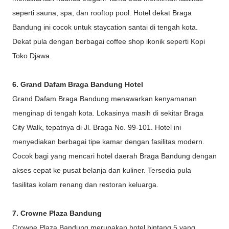
seperti sauna, spa, dan rooftop pool. Hotel dekat Braga
Bandung ini cocok untuk staycation santai di tengah kota.
Dekat pula dengan berbagai coffee shop ikonik seperti Kopi
Toko Djawa.
6. Grand Dafam Braga Bandung Hotel
Grand Dafam Braga Bandung menawarkan kenyamanan
menginap di tengah kota. Lokasinya masih di sekitar Braga
City Walk, tepatnya di Jl. Braga No. 99-101. Hotel ini
menyediakan berbagai tipe kamar dengan fasilitas modern.
Cocok bagi yang mencari hotel daerah Braga Bandung dengan
akses cepat ke pusat belanja dan kuliner. Tersedia pula
fasilitas kolam renang dan restoran keluarga.
7. Crowne Plaza Bandung
Crowne Plaza Bandung merupakan hotel bintang 5 yang