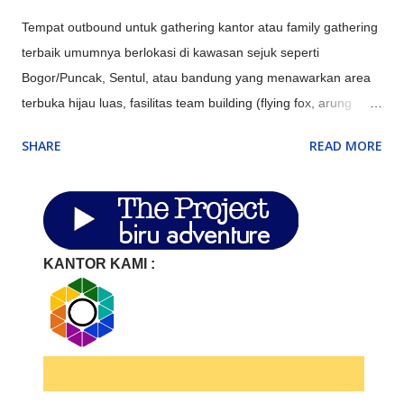
Tempat outbound untuk gathering kantor atau family gathering
terbaik umumnya berlokasi di kawasan sejuk seperti
Bogor/Puncak, Sentul, atau bandung yang menawarkan area
terbuka hijau luas, fasilitas team building (flying fox, arung
jeram), aula/ruang pertemuan, kolam renang, serta opsi
SHARE
READ MORE
penginapan resort atau villa untuk memaksimalkan
keakraban. Perusahaan di Jakarta memerlukan lokasi
alternatif di sekitar Jakarta (Bodetabek) untuk efisiensi biaya,
meningkatkan produktivitas, dan memberikan suasana baru
(refreshing) bagi karyawan. Tempat ini ideal untuk meeting
KANTOR KAMI :
strategis, corporate gathering, atau outbound guna
mempererat kerja tim. Berikut adalah beberapa rekomendasi
tempat di sekitar Jakarta: Bogor & Puncak (Kabupaten Bogor):
Cocok untuk outbound dan gathering bertema alam. Udara
sejuk dan suasana tenang efektif mengurangi stres kerja.
.