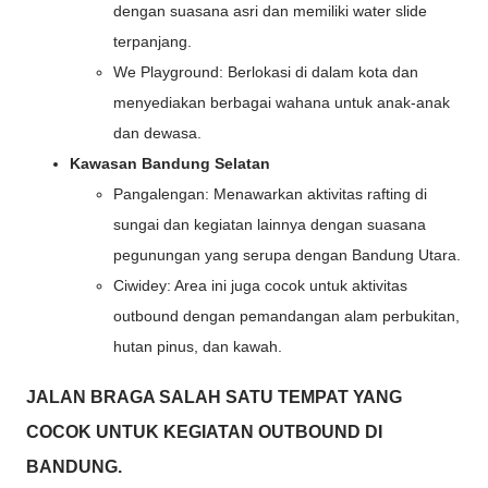
dengan suasana asri dan memiliki water slide
terpanjang.
We Playground: Berlokasi di dalam kota dan
menyediakan berbagai wahana untuk anak-anak
dan dewasa.
Kawasan Bandung Selatan
Pangalengan: Menawarkan aktivitas rafting di
sungai dan kegiatan lainnya dengan suasana
pegunungan yang serupa dengan Bandung Utara.
Ciwidey: Area ini juga cocok untuk aktivitas
outbound dengan pemandangan alam perbukitan,
hutan pinus, dan kawah.
JALAN BRAGA SALAH SATU TEMPAT YANG
COCOK UNTUK KEGIATAN OUTBOUND DI
BANDUNG.