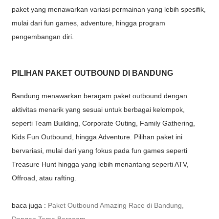
paket yang menawarkan variasi permainan yang lebih spesifik,
mulai dari fun games, adventure, hingga program
pengembangan diri.
PILIHAN PAKET OUTBOUND DI BANDUNG
Bandung menawarkan beragam paket outbound dengan
aktivitas menarik yang sesuai untuk berbagai kelompok,
seperti Team Building, Corporate Outing, Family Gathering,
Kids Fun Outbound, hingga Adventure. Pilihan paket ini
bervariasi, mulai dari yang fokus pada fun games seperti
Treasure Hunt hingga yang lebih menantang seperti ATV,
Offroad, atau rafting.
baca juga :
Paket Outbound Amazing Race di Bandung,
Dengan Tema Beragam