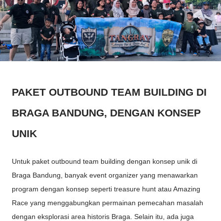
PAKET OUTBOUND TEAM BUILDING DI
BRAGA BANDUNG, DENGAN KONSEP
UNIK
Untuk paket outbound team building dengan konsep unik di
Braga Bandung, banyak event organizer yang menawarkan
program dengan konsep seperti treasure hunt atau Amazing
Race yang menggabungkan permainan pemecahan masalah
dengan eksplorasi area historis Braga. Selain itu, ada juga