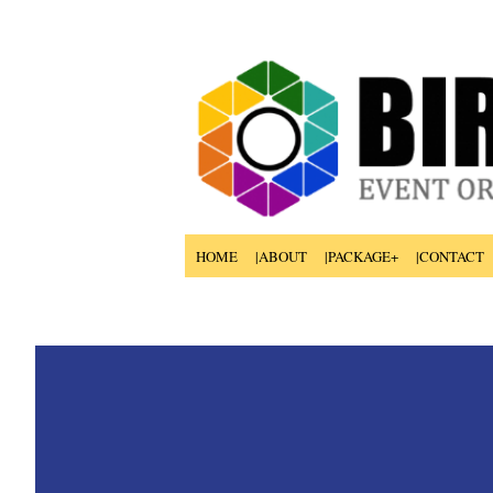
HOME
|ABOUT
|PACKAGE+
|CONTACT