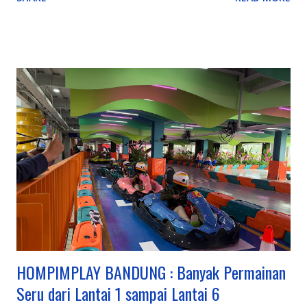
Tangkuban Parahu, Kawah Putih), rekreasi keluarga
(Farmhouse, Lembang Park & Zoo, Floating Market),
petualangan (outbound, rafting di Pangalengan), hingga
budaya & edukasi (Saung Angklung Udjo, ikon kota seperti
Gedung Sate), menjadikannya destinasi multifungsi untuk
berbagai kalangan. Kawasan Utama dan Keunggulannya:
Lembang (Bandung Barat): Pusat wisata alam dan keluarga,
ada kebun teh, Tangkuban Parahu, Floating Market, The Great
Asia Africa, Lembang Park & Zoo, Dago Dream Park. Ciwidey
(Bandung Selatan): Terkenal dengan Kawah Putih, Ranca
Upas (rusa, camping), dan Glamping Lakeside dengan
suasana danau yang indah. Pangalengan: Untuk petualangan
seperti rafting di Sungai Palayangan dan off-road adventure
d...
HOMPIMPLAY BANDUNG : Banyak Permainan
Seru dari Lantai 1 sampai Lantai 6