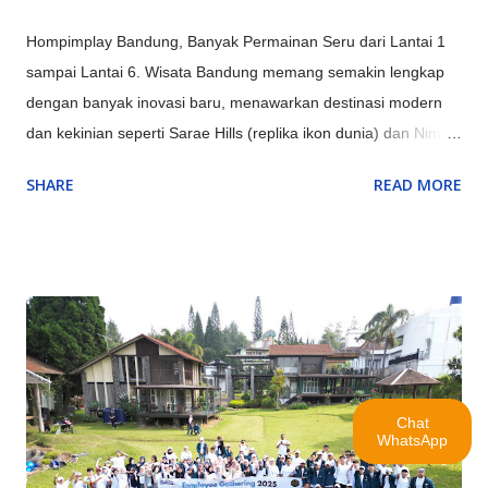
Hompimplay Bandung, Banyak Permainan Seru dari Lantai 1
sampai Lantai 6. Wisata Bandung memang semakin lengkap
dengan banyak inovasi baru, menawarkan destinasi modern
dan kekinian seperti Sarae Hills (replika ikon dunia) dan Nimo
Highland (jembatan kaca & glamping), serta pengalaman alam
SHARE
READ MORE
unik seperti Hutan Mycelia (dunia jamur magis) dan Bird &
Bromelia Pavilion (taman burung) selain objek ikonik yang
terus ditingkatkan seperti Kawah Putih (dengan glamping) dan
Orchid Forest Cikole, memadukan keindahan alam klasik
Bandung dengan sentuhan instagrammable dan edukatif.
Inovasi Destinasi Wisata Bandung Terbaru & Kekinian: Sarae
Hills : Menyajikan miniatur bangunan ikonik dunia (Eiffel,
Patung Liberty, dll.) dengan konsep 'keliling dunia dalam
Chat
sehari'. Nimo Highland : Menawarkan pemandangan kebun teh
WhatsApp
dan jembatan kaca berbentuk U, ditambah fasilitas glamping