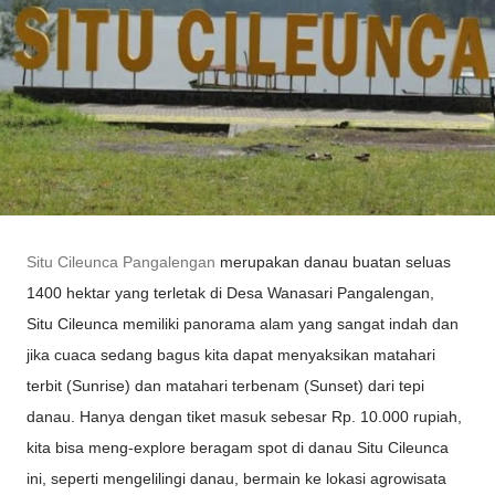
Situ Cileunca Pangalengan
merupakan danau buatan seluas
1400 hektar yang terletak di Desa Wanasari Pangalengan,
Situ Cileunca memiliki panorama alam yang sangat indah dan
jika cuaca sedang bagus kita dapat menyaksikan matahari
terbit (Sunrise) dan matahari terbenam (Sunset) dari tepi
danau. Hanya dengan tiket masuk sebesar Rp. 10.000 rupiah,
kita bisa meng-explore beragam spot di danau Situ Cileunca
ini, seperti mengelilingi danau, bermain ke lokasi agrowisata