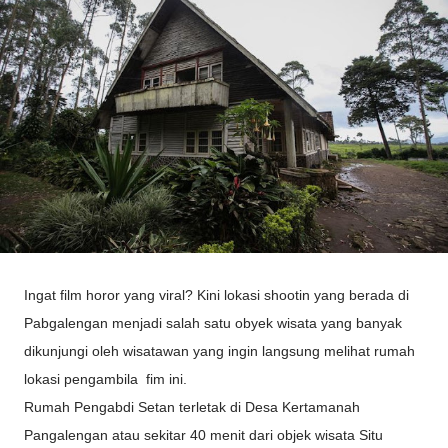
Ingat film horor yang viral? Kini lokasi shootin yang berada di
Pabgalengan menjadi salah satu obyek wisata yang banyak
dikunjungi oleh wisatawan yang ingin langsung melihat rumah
lokasi pengambila fim ini.
Rumah Pengabdi Setan terletak di Desa Kertamanah
Pangalengan atau sekitar 40 menit dari objek wisata Situ