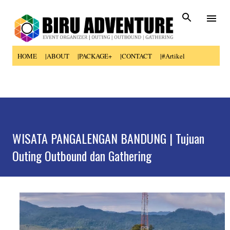
Skip to main content
HOME
|ABOUT
|PACKAGE+
|CONTACT
|#Artikel
WISATA PANGALENGAN BANDUNG | Tujuan
Outing Outbound dan Gathering