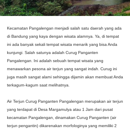
Kecamatan Pangalengan menjadi salah satu daerah yang ada
di Bandung yang kaya dengan wisata alamnya. Ya, di tempat
ini ada banyak sekali tempat wisata menarik yang bisa Anda
kunjungi. Salah satunya adalah Curug Panganten
Pangalengan. Ini adalah sebuah tempat wisata yang
menawarkan pesona air terjun yang sangat indah. Curug ini
juga masih sangat alami sehingga dijamin akan membuat Anda
terkagum-kagum saat melihatnya.
Air Terjun Curug Panganten Pangalengan merupakan air terjun
yang terdapat di Desa Margamulya atau 1 Jam dari pusat
kecamatan Pangalengan, dinamakan Curug Panganten (air
terjun pengantin) dikarenakan morfologinya yang memiliki 2