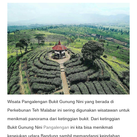
Wisata Pangalengan Bukit Gunung Nini yang berada di
Perkebunan Teh Malabar ini sering digunakan wisatawan untuk
menikmati panorama dari ketinggian bukit. Dari ketinggian
Bukit Gunung Nini
Pangalengan
ini kita bisa menikmati
kesejukan udara Bandung sambil memandangi keindahan