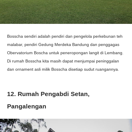
Bosscha sendiri adalah pendiri dan pengelola perkebunan teh
malabar, pendiri Gedung Merdeka Bandung dan penggagas
Obervatorium Boscha untuk peneropongan langit di Lembang.
Di rumah Bosscha kita masih dapat menjumpai peninggalan
dan ornament asli milik Bosscha disetiap sudut ruangannya.
12. Rumah Pengabdi Setan,
Pangalengan