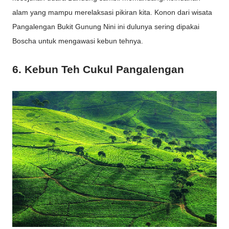
alam yang mampu merelaksasi pikiran kita. Konon dari wisata
Pangalengan Bukit Gunung Nini ini dulunya sering dipakai
Boscha untuk mengawasi kebun tehnya.
6. Kebun Teh Cukul Pangalengan