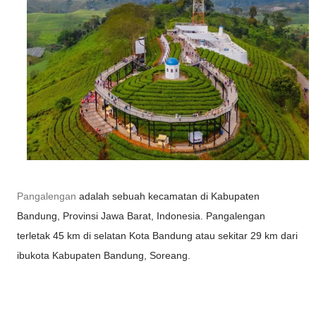
Pangalengan
adalah sebuah kecamatan di Kabupaten
Bandung, Provinsi Jawa Barat, Indonesia. Pangalengan
terletak 45 km di selatan Kota Bandung atau sekitar 29 km dari
ibukota Kabupaten Bandung, Soreang.