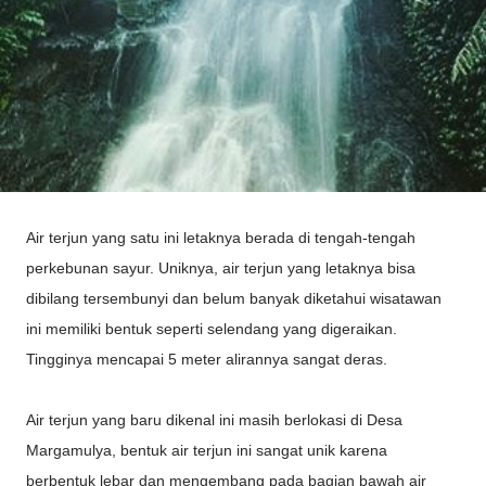
Air terjun yang satu ini letaknya berada di tengah-tengah
perkebunan sayur. Uniknya, air terjun yang letaknya bisa
dibilang tersembunyi dan belum banyak diketahui wisatawan
ini memiliki bentuk seperti selendang yang digeraikan.
Tingginya mencapai 5 meter alirannya sangat deras.
Air terjun yang baru dikenal ini masih berlokasi di Desa
Margamulya, bentuk air terjun ini sangat unik karena
berbentuk lebar dan mengembang pada bagian bawah air