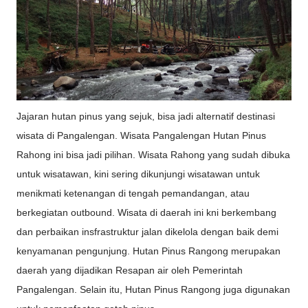
Jajaran hutan pinus yang sejuk, bisa jadi alternatif destinasi
wisata di Pangalengan. Wisata Pangalengan Hutan Pinus
Rahong ini bisa jadi pilihan. Wisata Rahong yang sudah dibuka
untuk wisatawan, kini sering dikunjungi wisatawan untuk
menikmati ketenangan di tengah pemandangan, atau
berkegiatan outbound. Wisata di daerah ini kni berkembang
dan perbaikan insfrastruktur jalan dikelola dengan baik demi
kenyamanan pengunjung. Hutan Pinus Rangong merupakan
daerah yang dijadikan Resapan air oleh Pemerintah
Pangalengan. Selain itu, Hutan Pinus Rangong juga digunakan