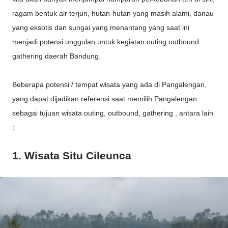
ragam bentuk air terjun, hutan-hutan yang masih alami, danau
yang eksotis dan sungai yang menantang yang saat ini
menjadi potensi unggulan untuk kegiatan outing outbound
gathering daerah Bandung.
Beberapa potensi / tempat wisata yang ada di Pangalengan,
yang dapat dijadikan referensi saat memilih Pangalengan
sebagai tujuan wisata outing, outbound, gathering , antara lain
:
1. Wisata Situ Cileunca