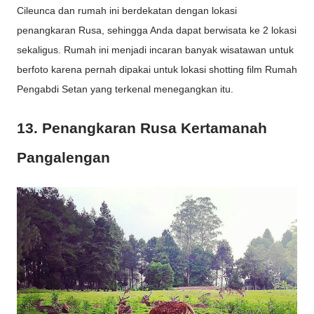
Cileunca dan rumah ini berdekatan dengan lokasi
penangkaran Rusa, sehingga Anda dapat berwisata ke 2 lokasi
sekaligus. Rumah ini menjadi incaran banyak wisatawan untuk
berfoto karena pernah dipakai untuk lokasi shotting film Rumah
Pengabdi Setan yang terkenal menegangkan itu.
13. Penangkaran Rusa Kertamanah
Pangalengan