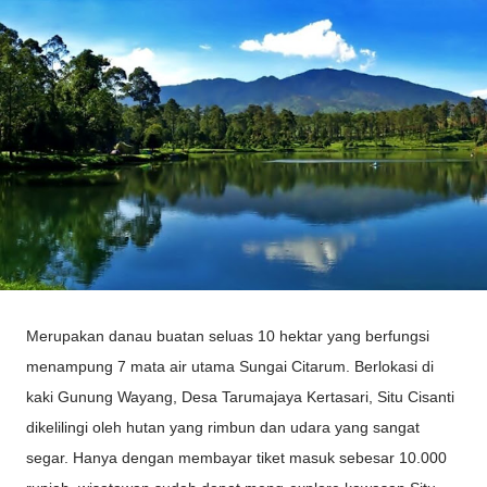
Merupakan danau buatan seluas 10 hektar yang berfungsi
menampung 7 mata air utama Sungai Citarum. Berlokasi di
kaki Gunung Wayang, Desa Tarumajaya Kertasari, Situ Cisanti
dikelilingi oleh hutan yang rimbun dan udara yang sangat
segar. Hanya dengan membayar tiket masuk sebesar 10.000