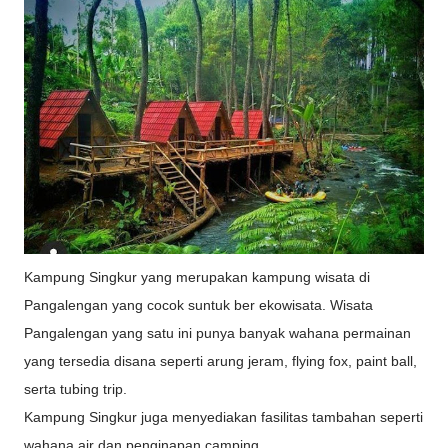
Kampung Singkur yang merupakan kampung wisata di
Pangalengan yang cocok suntuk ber ekowisata. Wisata
Pangalengan yang satu ini punya banyak wahana permainan
yang tersedia disana seperti arung jeram, flying fox, paint ball,
serta tubing trip.
Kampung Singkur juga menyediakan fasilitas tambahan seperti
wahana air dan penginapan camping.