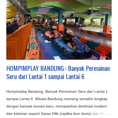
berbagai kalangan. Kawasan Utama dan Keunggulannya:
Lembang (Bandung Barat): Pusat wisata alam dan keluarga,
ada kebun teh, Tangkuban Parahu, Floating Market, The Great
Asia Africa, Lembang Park & Zoo, Dago Dream Park. Ciwidey
(Bandung Selatan): Terkenal dengan Kawah Putih, Ranca
Upas (rusa, camping), dan Glamping Lakeside dengan
suasana danau yang indah. Pangalengan: Untuk petualangan
seperti rafting di Sungai Palayangan dan off-road adventure
d...
HOMPIMPLAY BANDUNG : Banyak Permainan
Seru dari Lantai 1 sampai Lantai 6
Hompimplay Bandung, Banyak Permainan Seru dari Lantai 1
sampai Lantai 6. Wisata Bandung memang semakin lengkap
dengan banyak inovasi baru, menawarkan destinasi modern
dan kekinian seperti Sarae Hills (replika ikon dunia) dan Nimo