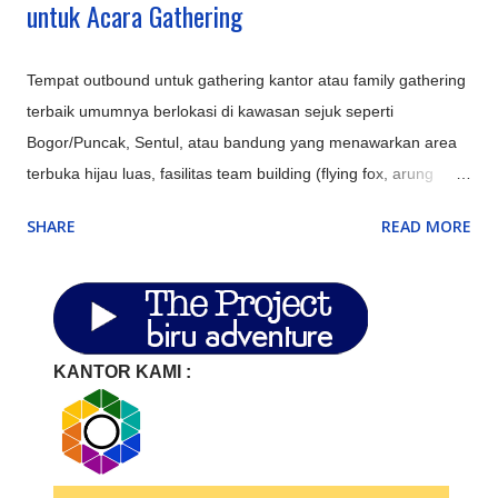
untuk Acara Gathering
Tempat outbound untuk gathering kantor atau family gathering
terbaik umumnya berlokasi di kawasan sejuk seperti
Bogor/Puncak, Sentul, atau bandung yang menawarkan area
terbuka hijau luas, fasilitas team building (flying fox, arung
jeram), aula/ruang pertemuan, kolam renang, serta opsi
SHARE
READ MORE
penginapan resort atau villa untuk memaksimalkan
keakraban. Perusahaan di Jakarta memerlukan lokasi
alternatif di sekitar Jakarta (Bodetabek) untuk efisiensi biaya,
meningkatkan produktivitas, dan memberikan suasana baru
(refreshing) bagi karyawan. Tempat ini ideal untuk meeting
KANTOR KAMI :
strategis, corporate gathering, atau outbound guna
mempererat kerja tim. Berikut adalah beberapa rekomendasi
tempat di sekitar Jakarta: Bogor & Puncak (Kabupaten Bogor):
Cocok untuk outbound dan gathering bertema alam. Udara