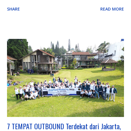
Highland (jembatan kaca & glamping), serta pengalaman alam
SHARE
READ MORE
unik seperti Hutan Mycelia (dunia jamur magis) dan Bird &
Bromelia Pavilion (taman burung) selain objek ikonik yang
terus ditingkatkan seperti Kawah Putih (dengan glamping) dan
Orchid Forest Cikole, memadukan keindahan alam klasik
Bandung dengan sentuhan instagrammable dan edukatif.
Inovasi Destinasi Wisata Bandung Terbaru & Kekinian: Sarae
Hills : Menyajikan miniatur bangunan ikonik dunia (Eiffel,
Patung Liberty, dll.) dengan konsep 'keliling dunia dalam
sehari'. Nimo Highland : Menawarkan pemandangan kebun teh
dan jembatan kaca berbentuk U, ditambah fasilitas glamping
mewah. Hutan Mycelia Cikole : Konsep unik bertema jamur
dengan instalasi lampu artistik, cocok untuk suasana m...
7 TEMPAT OUTBOUND Terdekat dari Jakarta,