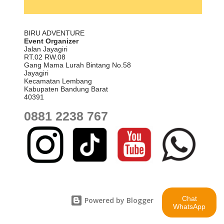
sejuk dan suasana tenang efektif mengurangi stres kerja.
.
Sentul (Kabupaten Bogor): Akses mudah dari Jakarta, memiliki
BIRU ADVENTURE
banyak fasilitas hotel dan resort dengan ruang rapat modern,
Event Organizer
Jalan Jayagiri
cocok untuk r...
RT.02 RW.08
Gang Mama Lurah Bintang No.58
Jayagiri
Kecamatan Lembang
Kabupaten Bandung Barat
40391
0881 2238 767
Chat
Powered by Blogger
WhatsApp