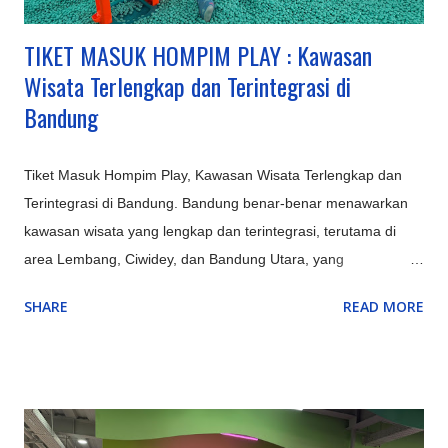
TIKET MASUK HOMPIM PLAY : Kawasan
Wisata Terlengkap dan Terintegrasi di
Bandung
Tiket Masuk Hompim Play, Kawasan Wisata Terlengkap dan
Terintegrasi di Bandung. Bandung benar-benar menawarkan
kawasan wisata yang lengkap dan terintegrasi, terutama di
area Lembang, Ciwidey, dan Bandung Utara, yang
menyediakan kombinasi sempurna antara alam (Gunung
SHARE
READ MORE
Tangkuban Parahu, Kawah Putih), rekreasi keluarga
(Farmhouse, Lembang Park & Zoo, Floating Market),
petualangan (outbound, rafting di Pangalengan), hingga
budaya & edukasi (Saung Angklung Udjo, ikon kota seperti
Gedung Sate), menjadikannya destinasi multifungsi untuk