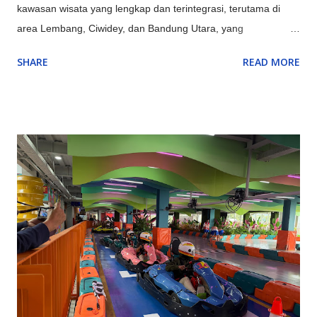
kawasan wisata yang lengkap dan terintegrasi, terutama di
area Lembang, Ciwidey, dan Bandung Utara, yang
menyediakan kombinasi sempurna antara alam (Gunung
SHARE
READ MORE
Tangkuban Parahu, Kawah Putih), rekreasi keluarga
(Farmhouse, Lembang Park & Zoo, Floating Market),
petualangan (outbound, rafting di Pangalengan), hingga
budaya & edukasi (Saung Angklung Udjo, ikon kota seperti
Gedung Sate), menjadikannya destinasi multifungsi untuk
berbagai kalangan. Kawasan Utama dan Keunggulannya:
Lembang (Bandung Barat): Pusat wisata alam dan keluarga,
ada kebun teh, Tangkuban Parahu, Floating Market, The Great
Asia Africa, Lembang Park & Zoo, Dago Dream Park. Ciwidey
(Bandung Selatan): Terkenal dengan Kawah Putih, Ranca
Upas (rusa, camping), dan Glamping Lakeside dengan
suasana danau yang indah. Pangalengan: Untuk petualangan
seperti rafting di Sungai Palayangan dan off-road adventure