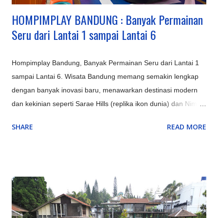
d...
HOMPIMPLAY BANDUNG : Banyak Permainan
Seru dari Lantai 1 sampai Lantai 6
Hompimplay Bandung, Banyak Permainan Seru dari Lantai 1
sampai Lantai 6. Wisata Bandung memang semakin lengkap
dengan banyak inovasi baru, menawarkan destinasi modern
dan kekinian seperti Sarae Hills (replika ikon dunia) dan Nimo
Highland (jembatan kaca & glamping), serta pengalaman alam
SHARE
READ MORE
unik seperti Hutan Mycelia (dunia jamur magis) dan Bird &
Bromelia Pavilion (taman burung) selain objek ikonik yang
terus ditingkatkan seperti Kawah Putih (dengan glamping) dan
Orchid Forest Cikole, memadukan keindahan alam klasik
Bandung dengan sentuhan instagrammable dan edukatif.
Inovasi Destinasi Wisata Bandung Terbaru & Kekinian: Sarae
Hills : Menyajikan miniatur bangunan ikonik dunia (Eiffel,