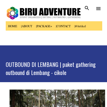
Skip to main content
HOME
|ABOUT
|PACKAGE+
|CONTACT
|#Artikel
OUTBOUND DI LEMBANG | paket gathering
outbound di Lembang - cikole