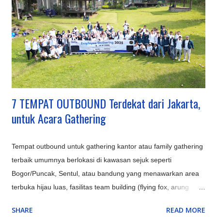
Patung Liberty, dll.) dengan konsep 'keliling dunia dalam
sehari'. Nimo Highland : Menawarkan pemandangan kebun teh
dan jembatan kaca berbentuk U, ditambah fasilitas glamping
mewah. Hutan Mycelia Cikole : Konsep unik bertema jamur
dengan instalasi lampu artistik, cocok untuk suasana m...
7 TEMPAT OUTBOUND Terdekat dari Jakarta,
untuk Acara Gathering
Tempat outbound untuk gathering kantor atau family gathering
terbaik umumnya berlokasi di kawasan sejuk seperti
Bogor/Puncak, Sentul, atau bandung yang menawarkan area
terbuka hijau luas, fasilitas team building (flying fox, arung
jeram), aula/ruang pertemuan, kolam renang, serta opsi
SHARE
READ MORE
penginapan resort atau villa untuk memaksimalkan