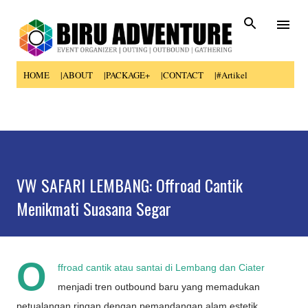
Skip to main content
HOME
|ABOUT
|PACKAGE+
|CONTACT
|#Artikel
VW SAFARI LEMBANG: Offroad Cantik
Menikmati Suasana Segar
O
ffroad cantik atau santai di Lembang dan Ciater
menjadi tren outbound baru yang memadukan
petualangan ringan dengan pemandangan alam estetik.