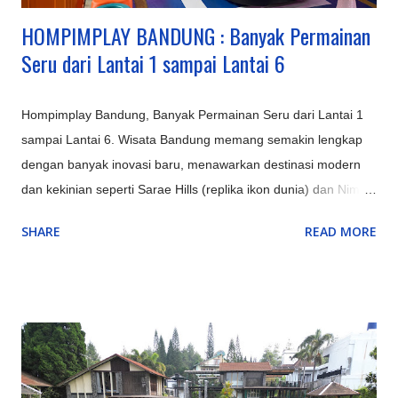
d...
HOMPIMPLAY BANDUNG : Banyak Permainan
Seru dari Lantai 1 sampai Lantai 6
Hompimplay Bandung, Banyak Permainan Seru dari Lantai 1
sampai Lantai 6. Wisata Bandung memang semakin lengkap
dengan banyak inovasi baru, menawarkan destinasi modern
dan kekinian seperti Sarae Hills (replika ikon dunia) dan Nimo
Highland (jembatan kaca & glamping), serta pengalaman alam
SHARE
READ MORE
unik seperti Hutan Mycelia (dunia jamur magis) dan Bird &
Bromelia Pavilion (taman burung) selain objek ikonik yang
terus ditingkatkan seperti Kawah Putih (dengan glamping) dan
Orchid Forest Cikole, memadukan keindahan alam klasik
Bandung dengan sentuhan instagrammable dan edukatif.
Inovasi Destinasi Wisata Bandung Terbaru & Kekinian: Sarae
Hills : Menyajikan miniatur bangunan ikonik dunia (Eiffel,