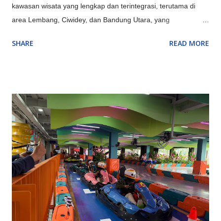
kawasan wisata yang lengkap dan terintegrasi, terutama di
area Lembang, Ciwidey, dan Bandung Utara, yang
menyediakan kombinasi sempurna antara alam (Gunung
SHARE
READ MORE
Tangkuban Parahu, Kawah Putih), rekreasi keluarga
(Farmhouse, Lembang Park & Zoo, Floating Market),
petualangan (outbound, rafting di Pangalengan), hingga
budaya & edukasi (Saung Angklung Udjo, ikon kota seperti
Gedung Sate), menjadikannya destinasi multifungsi untuk
berbagai kalangan. Kawasan Utama dan Keunggulannya:
Lembang (Bandung Barat): Pusat wisata alam dan keluarga,
ada kebun teh, Tangkuban Parahu, Floating Market, The Great
Asia Africa, Lembang Park & Zoo, Dago Dream Park. Ciwidey
(Bandung Selatan): Terkenal dengan Kawah Putih, Ranca
Upas (rusa, camping), dan Glamping Lakeside dengan
suasana danau yang indah. Pangalengan: Untuk petualangan
seperti rafting di Sungai Palayangan dan off-road adventure