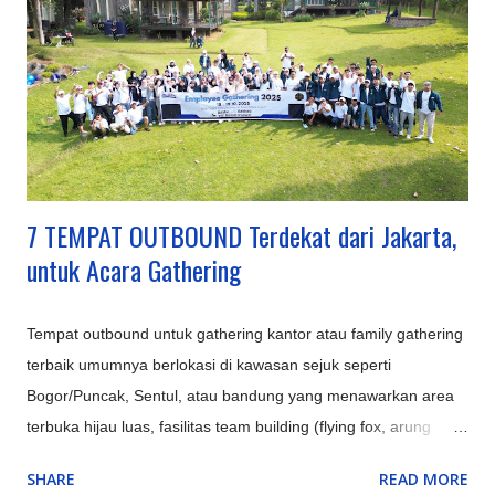
Patung Liberty, dll.) dengan konsep 'keliling dunia dalam
sehari'. Nimo Highland : Menawarkan pemandangan kebun teh
dan jembatan kaca berbentuk U, ditambah fasilitas glamping
mewah. Hutan Mycelia Cikole : Konsep unik bertema jamur
dengan instalasi lampu artistik, cocok untuk suasana m...
7 TEMPAT OUTBOUND Terdekat dari Jakarta,
untuk Acara Gathering
Tempat outbound untuk gathering kantor atau family gathering
terbaik umumnya berlokasi di kawasan sejuk seperti
Bogor/Puncak, Sentul, atau bandung yang menawarkan area
terbuka hijau luas, fasilitas team building (flying fox, arung
jeram), aula/ruang pertemuan, kolam renang, serta opsi
SHARE
READ MORE
penginapan resort atau villa untuk memaksimalkan