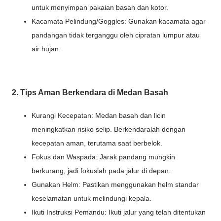
untuk menyimpan pakaian basah dan kotor.
Kacamata Pelindung/Goggles: Gunakan kacamata agar
pandangan tidak terganggu oleh cipratan lumpur atau
air hujan.
2. Tips Aman Berkendara di Medan Basah
Kurangi Kecepatan: Medan basah dan licin
meningkatkan risiko selip. Berkendaralah dengan
kecepatan aman, terutama saat berbelok.
Fokus dan Waspada: Jarak pandang mungkin
berkurang, jadi fokuslah pada jalur di depan.
Gunakan Helm: Pastikan menggunakan helm standar
keselamatan untuk melindungi kepala.
Ikuti Instruksi Pemandu: Ikuti jalur yang telah ditentukan