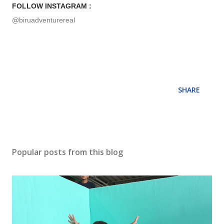
FOLLOW INSTAGRAM :
@biruadventurereal
SHARE
Popular posts from this blog