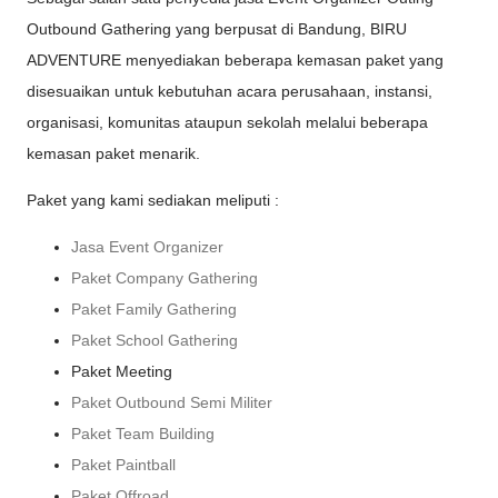
Outbound Gathering yang berpusat di Bandung, BIRU
ADVENTURE menyediakan beberapa kemasan paket yang
disesuaikan untuk kebutuhan acara perusahaan, instansi,
organisasi, komunitas ataupun sekolah melalui beberapa
kemasan paket menarik.
Paket yang kami sediakan meliputi :
Jasa Event Organizer
Paket Company Gathering
Paket Family Gathering
Paket School Gathering
Paket Meeting
Paket Outbound Semi Militer
Paket Team Building
Paket Paintball
Paket Offroad