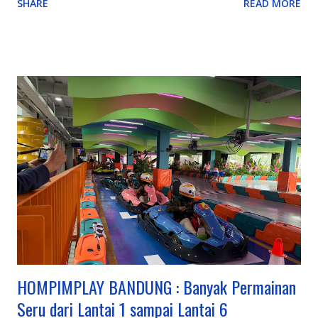
SHARE
READ MORE
Tangkuban Parahu, Kawah Putih), rekreasi keluarga
(Farmhouse, Lembang Park & Zoo, Floating Market),
petualangan (outbound, rafting di Pangalengan), hingga
budaya & edukasi (Saung Angklung Udjo, ikon kota seperti
Gedung Sate), menjadikannya destinasi multifungsi untuk
berbagai kalangan. Kawasan Utama dan Keunggulannya:
Lembang (Bandung Barat): Pusat wisata alam dan keluarga,
ada kebun teh, Tangkuban Parahu, Floating Market, The Great
Asia Africa, Lembang Park & Zoo, Dago Dream Park. Ciwidey
(Bandung Selatan): Terkenal dengan Kawah Putih, Ranca
Upas (rusa, camping), dan Glamping Lakeside dengan
suasana danau yang indah. Pangalengan: Untuk petualangan
seperti rafting di Sungai Palayangan dan off-road adventure
d...
HOMPIMPLAY BANDUNG : Banyak Permainan
Seru dari Lantai 1 sampai Lantai 6