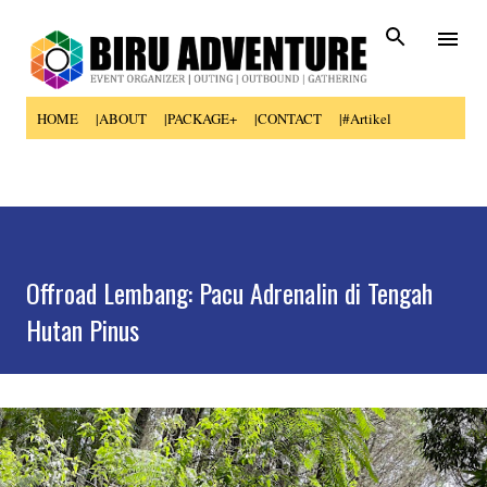
Skip to main content
HOME
|ABOUT
|PACKAGE+
|CONTACT
|#Artikel
Offroad Lembang: Pacu Adrenalin di Tengah
Hutan Pinus