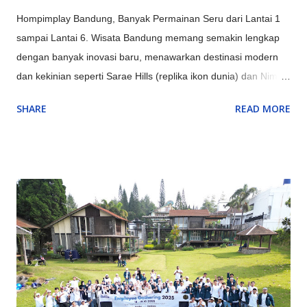
Hompimplay Bandung, Banyak Permainan Seru dari Lantai 1
sampai Lantai 6. Wisata Bandung memang semakin lengkap
dengan banyak inovasi baru, menawarkan destinasi modern
dan kekinian seperti Sarae Hills (replika ikon dunia) dan Nimo
Highland (jembatan kaca & glamping), serta pengalaman alam
SHARE
READ MORE
unik seperti Hutan Mycelia (dunia jamur magis) dan Bird &
Bromelia Pavilion (taman burung) selain objek ikonik yang
terus ditingkatkan seperti Kawah Putih (dengan glamping) dan
Orchid Forest Cikole, memadukan keindahan alam klasik
Bandung dengan sentuhan instagrammable dan edukatif.
Inovasi Destinasi Wisata Bandung Terbaru & Kekinian: Sarae
Hills : Menyajikan miniatur bangunan ikonik dunia (Eiffel,
Patung Liberty, dll.) dengan konsep 'keliling dunia dalam
sehari'. Nimo Highland : Menawarkan pemandangan kebun teh
dan jembatan kaca berbentuk U, ditambah fasilitas glamping
mewah. Hutan Mycelia Cikole : Konsep unik bertema jamur