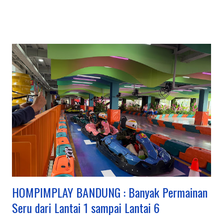
(Farmhouse, Lembang Park & Zoo, Floating Market),
petualangan (outbound, rafting di Pangalengan), hingga
budaya & edukasi (Saung Angklung Udjo, ikon kota seperti
Gedung Sate), menjadikannya destinasi multifungsi untuk
berbagai kalangan. Kawasan Utama dan Keunggulannya:
Lembang (Bandung Barat): Pusat wisata alam dan keluarga,
ada kebun teh, Tangkuban Parahu, Floating Market, The Great
Asia Africa, Lembang Park & Zoo, Dago Dream Park. Ciwidey
(Bandung Selatan): Terkenal dengan Kawah Putih, Ranca
Upas (rusa, camping), dan Glamping Lakeside dengan
suasana danau yang indah. Pangalengan: Untuk petualangan
seperti rafting di Sungai Palayangan dan off-road adventure
d...
HOMPIMPLAY BANDUNG : Banyak Permainan
Seru dari Lantai 1 sampai Lantai 6