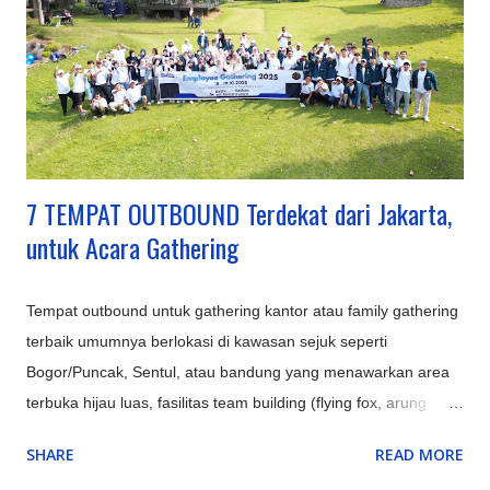
sehari'. Nimo Highland : Menawarkan pemandangan kebun teh
dan jembatan kaca berbentuk U, ditambah fasilitas glamping
mewah. Hutan Mycelia Cikole : Konsep unik bertema jamur
dengan instalasi lampu artistik, cocok untuk suasana m...
7 TEMPAT OUTBOUND Terdekat dari Jakarta,
untuk Acara Gathering
Tempat outbound untuk gathering kantor atau family gathering
terbaik umumnya berlokasi di kawasan sejuk seperti
Bogor/Puncak, Sentul, atau bandung yang menawarkan area
terbuka hijau luas, fasilitas team building (flying fox, arung
jeram), aula/ruang pertemuan, kolam renang, serta opsi
SHARE
READ MORE
penginapan resort atau villa untuk memaksimalkan