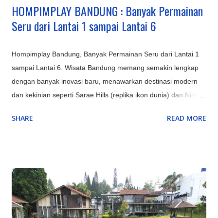
HOMPIMPLAY BANDUNG : Banyak Permainan
Seru dari Lantai 1 sampai Lantai 6
Hompimplay Bandung, Banyak Permainan Seru dari Lantai 1
sampai Lantai 6. Wisata Bandung memang semakin lengkap
dengan banyak inovasi baru, menawarkan destinasi modern
dan kekinian seperti Sarae Hills (replika ikon dunia) dan Nimo
Highland (jembatan kaca & glamping), serta pengalaman alam
SHARE
READ MORE
unik seperti Hutan Mycelia (dunia jamur magis) dan Bird &
Bromelia Pavilion (taman burung) selain objek ikonik yang
terus ditingkatkan seperti Kawah Putih (dengan glamping) dan
Orchid Forest Cikole, memadukan keindahan alam klasik
Bandung dengan sentuhan instagrammable dan edukatif.
Inovasi Destinasi Wisata Bandung Terbaru & Kekinian: Sarae
Hills : Menyajikan miniatur bangunan ikonik dunia (Eiffel,
Patung Liberty, dll.) dengan konsep 'keliling dunia dalam