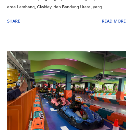
area Lembang, Ciwidey, dan Bandung Utara, yang
menyediakan kombinasi sempurna antara alam (Gunung
SHARE
READ MORE
Tangkuban Parahu, Kawah Putih), rekreasi keluarga
(Farmhouse, Lembang Park & Zoo, Floating Market),
petualangan (outbound, rafting di Pangalengan), hingga
budaya & edukasi (Saung Angklung Udjo, ikon kota seperti
Gedung Sate), menjadikannya destinasi multifungsi untuk
berbagai kalangan. Kawasan Utama dan Keunggulannya:
Lembang (Bandung Barat): Pusat wisata alam dan keluarga,
ada kebun teh, Tangkuban Parahu, Floating Market, The Great
Asia Africa, Lembang Park & Zoo, Dago Dream Park. Ciwidey
(Bandung Selatan): Terkenal dengan Kawah Putih, Ranca
Upas (rusa, camping), dan Glamping Lakeside dengan
suasana danau yang indah. Pangalengan: Untuk petualangan
seperti rafting di Sungai Palayangan dan off-road adventure
d...