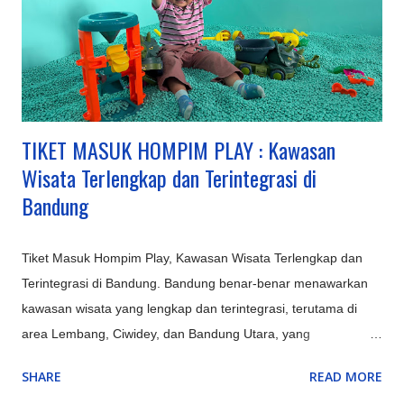
TIKET MASUK HOMPIM PLAY : Kawasan
Wisata Terlengkap dan Terintegrasi di
Bandung
Tiket Masuk Hompim Play, Kawasan Wisata Terlengkap dan
Terintegrasi di Bandung. Bandung benar-benar menawarkan
kawasan wisata yang lengkap dan terintegrasi, terutama di
area Lembang, Ciwidey, dan Bandung Utara, yang
menyediakan kombinasi sempurna antara alam (Gunung
SHARE
READ MORE
Tangkuban Parahu, Kawah Putih), rekreasi keluarga