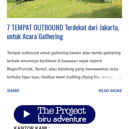
dengan instalasi lampu artistik, cocok untuk suasana m...
7 TEMPAT OUTBOUND Terdekat dari Jakarta,
untuk Acara Gathering
Tempat outbound untuk gathering kantor atau family gathering
terbaik umumnya berlokasi di kawasan sejuk seperti
Bogor/Puncak, Sentul, atau bandung yang menawarkan area
terbuka hijau luas, fasilitas team building (flying fox, arung
jeram), aula/ruang pertemuan, kolam renang, serta opsi
SHARE
READ MORE
penginapan resort atau villa untuk memaksimalkan
keakraban. Perusahaan di Jakarta memerlukan lokasi
alternatif di sekitar Jakarta (Bodetabek) untuk efisiensi biaya,
meningkatkan produktivitas, dan memberikan suasana baru
(refreshing) bagi karyawan. Tempat ini ideal untuk meeting
KANTOR KAMI :