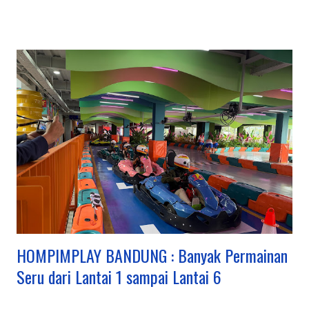
(Farmhouse, Lembang Park & Zoo, Floating Market),
petualangan (outbound, rafting di Pangalengan), hingga
budaya & edukasi (Saung Angklung Udjo, ikon kota seperti
Gedung Sate), menjadikannya destinasi multifungsi untuk
berbagai kalangan. Kawasan Utama dan Keunggulannya:
Lembang (Bandung Barat): Pusat wisata alam dan keluarga,
ada kebun teh, Tangkuban Parahu, Floating Market, The Great
Asia Africa, Lembang Park & Zoo, Dago Dream Park. Ciwidey
(Bandung Selatan): Terkenal dengan Kawah Putih, Ranca
Upas (rusa, camping), dan Glamping Lakeside dengan
suasana danau yang indah. Pangalengan: Untuk petualangan
seperti rafting di Sungai Palayangan dan off-road adventure
d...
HOMPIMPLAY BANDUNG : Banyak Permainan
Seru dari Lantai 1 sampai Lantai 6