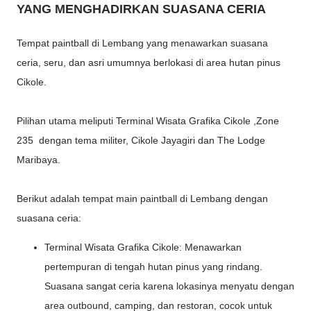
YANG MENGHADIRKAN SUASANA CERIA
Tempat paintball di Lembang yang menawarkan suasana
ceria, seru, dan asri umumnya berlokasi di area hutan pinus
Cikole.
Pilihan utama meliputi Terminal Wisata Grafika Cikole ,Zone
235 dengan tema militer, Cikole Jayagiri dan The Lodge
Maribaya.
Berikut adalah tempat main paintball di Lembang dengan
suasana ceria:
Terminal Wisata Grafika Cikole: Menawarkan
pertempuran di tengah hutan pinus yang rindang.
Suasana sangat ceria karena lokasinya menyatu dengan
area outbound, camping, dan restoran, cocok untuk