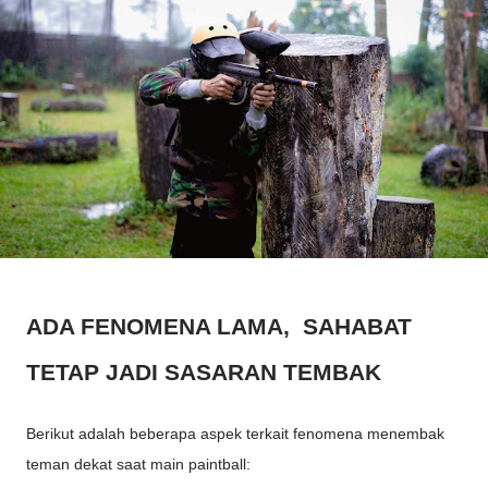
ADA FENOMENA LAMA, SAHABAT
TETAP JADI SASARAN TEMBAK
Berikut adalah beberapa aspek terkait fenomena menembak
teman dekat saat main paintball: