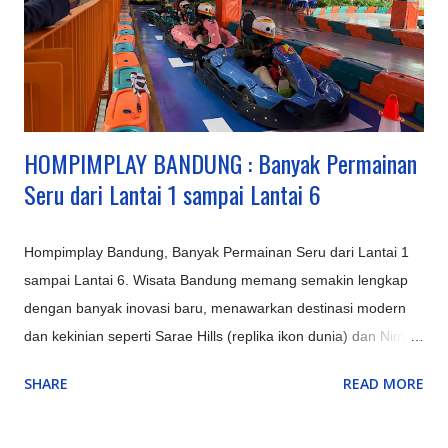
(Bandung Selatan): Terkenal dengan Kawah Putih, Ranca
Upas (rusa, camping), dan Glamping Lakeside dengan
suasana danau yang indah. Pangalengan: Untuk petualangan
seperti rafting di Sungai Palayangan dan off-road adventure
d...
HOMPIMPLAY BANDUNG : Banyak Permainan
Seru dari Lantai 1 sampai Lantai 6
Hompimplay Bandung, Banyak Permainan Seru dari Lantai 1
sampai Lantai 6. Wisata Bandung memang semakin lengkap
dengan banyak inovasi baru, menawarkan destinasi modern
dan kekinian seperti Sarae Hills (replika ikon dunia) dan Nimo
Highland (jembatan kaca & glamping), serta pengalaman alam
SHARE
READ MORE
unik seperti Hutan Mycelia (dunia jamur magis) dan Bird &
Bromelia Pavilion (taman burung) selain objek ikonik yang