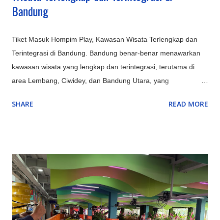
Bandung
Tiket Masuk Hompim Play, Kawasan Wisata Terlengkap dan
Terintegrasi di Bandung. Bandung benar-benar menawarkan
kawasan wisata yang lengkap dan terintegrasi, terutama di
area Lembang, Ciwidey, dan Bandung Utara, yang
menyediakan kombinasi sempurna antara alam (Gunung
SHARE
READ MORE
Tangkuban Parahu, Kawah Putih), rekreasi keluarga
(Farmhouse, Lembang Park & Zoo, Floating Market),
petualangan (outbound, rafting di Pangalengan), hingga
budaya & edukasi (Saung Angklung Udjo, ikon kota seperti
Gedung Sate), menjadikannya destinasi multifungsi untuk
berbagai kalangan. Kawasan Utama dan Keunggulannya:
Lembang (Bandung Barat): Pusat wisata alam dan keluarga,
ada kebun teh, Tangkuban Parahu, Floating Market, The Great
Asia Africa, Lembang Park & Zoo, Dago Dream Park. Ciwidey