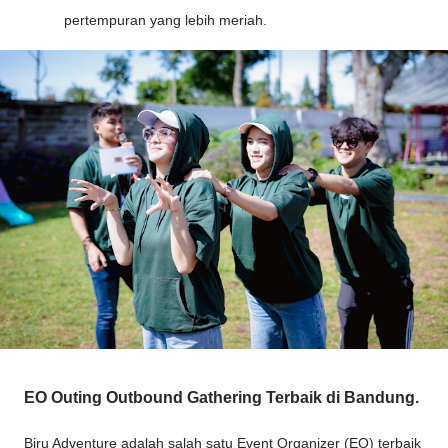
pertempuran yang lebih meriah.
EO Outing Outbound Gathering Terbaik di Bandung.
Biru Adventure adalah salah satu Event Organizer (EO) terbaik