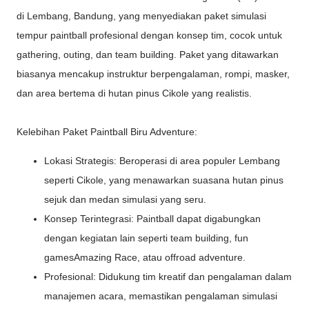
di Lembang, Bandung, yang menyediakan paket simulasi
tempur paintball profesional dengan konsep tim, cocok untuk
gathering, outing, dan team building. Paket yang ditawarkan
biasanya mencakup instruktur berpengalaman, rompi, masker,
dan area bertema di hutan pinus Cikole yang realistis.
Kelebihan Paket Paintball Biru Adventure:
Lokasi Strategis: Beroperasi di area populer Lembang
seperti Cikole, yang menawarkan suasana hutan pinus
sejuk dan medan simulasi yang seru.
Konsep Terintegrasi: Paintball dapat digabungkan
dengan kegiatan lain seperti team building, fun
gamesAmazing Race, atau offroad adventure.
Profesional: Didukung tim kreatif dan pengalaman dalam
manajemen acara, memastikan pengalaman simulasi