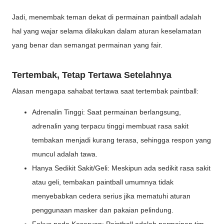
Jadi, menembak teman dekat di permainan paintball adalah
hal yang wajar selama dilakukan dalam aturan keselamatan
yang benar dan semangat permainan yang fair.
Tertembak, Tetap Tertawa Setelahnya
Alasan mengapa sahabat tertawa saat tertembak paintball:
Adrenalin Tinggi: Saat permainan berlangsung,
adrenalin yang terpacu tinggi membuat rasa sakit
tembakan menjadi kurang terasa, sehingga respon yang
muncul adalah tawa.
Hanya Sedikit Sakit/Geli: Meskipun ada sedikit rasa sakit
atau geli, tembakan paintball umumnya tidak
menyebabkan cedera serius jika mematuhi aturan
penggunaan masker dan pakaian pelindung.