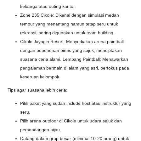
keluarga atau outing kantor.
Zone 235 Cikole: Dikenal dengan simulasi medan
tempur yang menantang namun tetap seru untuk
rekreasi, sering digunakan untuk team building.
Cikole Jayagiri Resort: Menyediakan arena paintball
dengan pepohonan pinus yang sejuk, menciptakan
suasana ceria alami. Lembang Paintball: Menawarkan
pengalaman bermain di alam yang asri, berfokus pada
keseruan kelompok.
Tips agar suasana lebih ceria:
Pilih paket yang sudah include host atau instruktur yang
seru.
Pilih arena outdoor di Cikole untuk udara sejuk dan
pemandangan hijau.
Datang dalam grup besar (minimal 10-20 orang) untuk