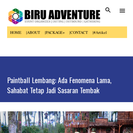
Skip to main content
HOME
|ABOUT
|PACKAGE+
|CONTACT
|#Artikel
Paintball Lembang: Ada Fenomena Lama,
Sahabat Tetap Jadi Sasaran Tembak