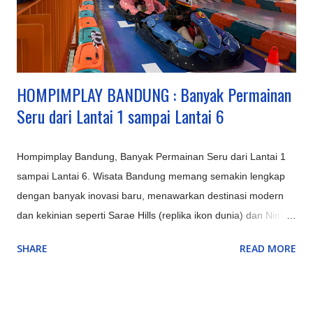
Upas (rusa, camping), dan Glamping Lakeside dengan
suasana danau yang indah. Pangalengan: Untuk petualangan
seperti rafting di Sungai Palayangan dan off-road adventure
d...
HOMPIMPLAY BANDUNG : Banyak Permainan
Seru dari Lantai 1 sampai Lantai 6
Hompimplay Bandung, Banyak Permainan Seru dari Lantai 1
sampai Lantai 6. Wisata Bandung memang semakin lengkap
dengan banyak inovasi baru, menawarkan destinasi modern
dan kekinian seperti Sarae Hills (replika ikon dunia) dan Nimo
Highland (jembatan kaca & glamping), serta pengalaman alam
SHARE
READ MORE
unik seperti Hutan Mycelia (dunia jamur magis) dan Bird &
Bromelia Pavilion (taman burung) selain objek ikonik yang
terus ditingkatkan seperti Kawah Putih (dengan glamping) dan
Orchid Forest Cikole, memadukan keindahan alam klasik