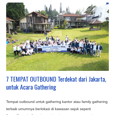
Bandung dengan sentuhan instagrammable dan edukatif.
Inovasi Destinasi Wisata Bandung Terbaru & Kekinian: Sarae
Hills : Menyajikan miniatur bangunan ikonik dunia (Eiffel,
Patung Liberty, dll.) dengan konsep 'keliling dunia dalam
sehari'. Nimo Highland : Menawarkan pemandangan kebun teh
dan jembatan kaca berbentuk U, ditambah fasilitas glamping
mewah. Hutan Mycelia Cikole : Konsep unik bertema jamur
dengan instalasi lampu artistik, cocok untuk suasana m...
7 TEMPAT OUTBOUND Terdekat dari Jakarta,
untuk Acara Gathering
Tempat outbound untuk gathering kantor atau family gathering
terbaik umumnya berlokasi di kawasan sejuk seperti