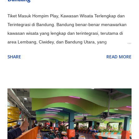
Tiket Masuk Hompim Play, Kawasan Wisata Terlengkap dan
Terintegrasi di Bandung. Bandung benar-benar menawarkan
kawasan wisata yang lengkap dan terintegrasi, terutama di
area Lembang, Ciwidey, dan Bandung Utara, yang
menyediakan kombinasi sempurna antara alam (Gunung
SHARE
READ MORE
Tangkuban Parahu, Kawah Putih), rekreasi keluarga
(Farmhouse, Lembang Park & Zoo, Floating Market),
petualangan (outbound, rafting di Pangalengan), hingga
budaya & edukasi (Saung Angklung Udjo, ikon kota seperti
Gedung Sate), menjadikannya destinasi multifungsi untuk
berbagai kalangan. Kawasan Utama dan Keunggulannya:
Lembang (Bandung Barat): Pusat wisata alam dan keluarga,
ada kebun teh, Tangkuban Parahu, Floating Market, The Great
Asia Africa, Lembang Park & Zoo, Dago Dream Park. Ciwidey
(Bandung Selatan): Terkenal dengan Kawah Putih, Ranca