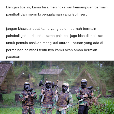
Dengan tips ini, kamu bisa meningkatkan kemampuan bermain
paintball dan memiliki pengalaman yang lebih seru!
jangan khawatir buat kamu yang belum pernah bermain
paintball gak perlu takut karna paintball juga bisa di mainkan
untuk pemula asalkan mengikuti aturan - aturan yang ada di
permainan paintball tentu nya kamu akan aman bermian
paintball