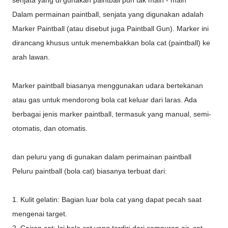
senjata yang di gunakan paintball pun tak main - main
Dalam permainan paintball, senjata yang digunakan adalah
Marker Paintball (atau disebut juga Paintball Gun). Marker ini
dirancang khusus untuk menembakkan bola cat (paintball) ke
arah lawan.
Marker paintball biasanya menggunakan udara bertekanan
atau gas untuk mendorong bola cat keluar dari laras. Ada
berbagai jenis marker paintball, termasuk yang manual, semi-
otomatis, dan otomatis.
dan peluru yang di gunakan dalam perimainan paintball
Peluru paintball (bola cat) biasanya terbuat dari:
1. Kulit gelatin: Bagian luar bola cat yang dapat pecah saat
mengenai target.