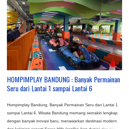
berbagai kalangan. Kawasan Utama dan Keunggulannya:
Lembang (Bandung Barat): Pusat wisata alam dan keluarga,
ada kebun teh, Tangkuban Parahu, Floating Market, The Great
Asia Africa, Lembang Park & Zoo, Dago Dream Park. Ciwidey
(Bandung Selatan): Terkenal dengan Kawah Putih, Ranca
Upas (rusa, camping), dan Glamping Lakeside dengan
suasana danau yang indah. Pangalengan: Untuk petualangan
seperti rafting di Sungai Palayangan dan off-road adventure
d...
HOMPIMPLAY BANDUNG : Banyak Permainan
Seru dari Lantai 1 sampai Lantai 6
Hompimplay Bandung, Banyak Permainan Seru dari Lantai 1
sampai Lantai 6. Wisata Bandung memang semakin lengkap
dengan banyak inovasi baru, menawarkan destinasi modern