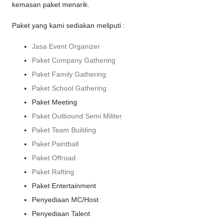
kemasan paket menarik.
Paket yang kami sediakan meliputi :
Jasa Event Organizer
Paket Company Gathering
Paket Family Gathering
Paket School Gathering
Paket Meeting
Paket Outbound Semi Militer
Paket Team Building
Paket Paintball
Paket Offroad
Paket Rafting
Paket Entertainment
Penyediaan MC/Host
Penyediaan Talent