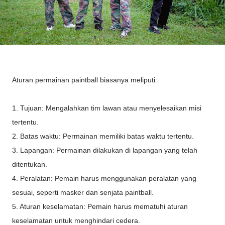
Aturan permainan paintball biasanya meliputi:
1. Tujuan: Mengalahkan tim lawan atau menyelesaikan misi
tertentu.
2. Batas waktu: Permainan memiliki batas waktu tertentu.
3. Lapangan: Permainan dilakukan di lapangan yang telah
ditentukan.
4. Peralatan: Pemain harus menggunakan peralatan yang
sesuai, seperti masker dan senjata paintball.
5. Aturan keselamatan: Pemain harus mematuhi aturan
keselamatan untuk menghindari cedera.