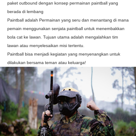
paket outbound dengan konsep permainan paintball yang
berada di lembang
Paintball adalah Permainan yang seru dan menantang di mana
pemain menggunakan senjata paintball untuk menembakkan
bola cat ke lawan. Tujuan utama adalah mengalahkan tim
lawan atau menyelesaikan misi tertentu.
Paintball bisa menjadi kegiatan yang menyenangkan untuk
dilakukan bersama teman atau keluarga!