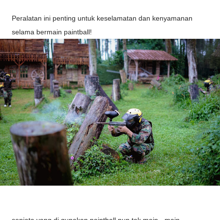
Peralatan ini penting untuk keselamatan dan kenyamanan
selama bermain paintball!