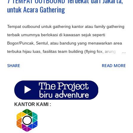
untuk Acara Gathering
Tempat outbound untuk gathering kantor atau family gathering
terbaik umumnya berlokasi di kawasan sejuk seperti
Bogor/Puncak, Sentul, atau bandung yang menawarkan area
terbuka hijau luas, fasilitas team building (flying fox, arung
jeram), aula/ruang pertemuan, kolam renang, serta opsi
SHARE
READ MORE
penginapan resort atau villa untuk memaksimalkan
keakraban. Perusahaan di Jakarta memerlukan lokasi
alternatif di sekitar Jakarta (Bodetabek) untuk efisiensi biaya,
meningkatkan produktivitas, dan memberikan suasana baru
(refreshing) bagi karyawan. Tempat ini ideal untuk meeting
KANTOR KAMI :
strategis, corporate gathering, atau outbound guna
mempererat kerja tim. Berikut adalah beberapa rekomendasi
tempat di sekitar Jakarta: Bogor & Puncak (Kabupaten Bogor):