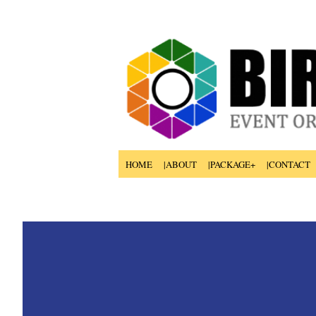
HOME
|ABOUT
|PACKAGE+
|CONTACT