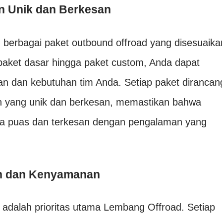
 Unik dan Berkesan
erbagai paket outbound offroad yang disesuaika
paket dasar hingga paket custom, Anda dapat
an dan kebutuhan tim Anda. Setiap paket dirancan
 yang unik dan berkesan, memastikan bahwa
sa puas dan terkesan dengan pengalaman yang
n dan Kenyamanan
dalah prioritas utama Lembang Offroad. Setiap