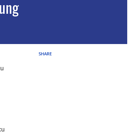
dung
SHARE
tu
cu