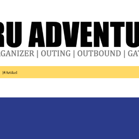
Skip to main content
|#Artikel