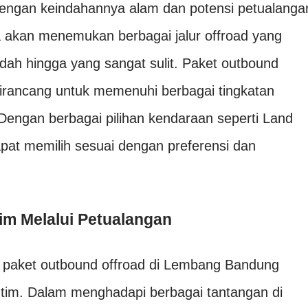
engan keindahannya alam dan potensi petualanga
da akan menemukan berbagai jalur offroad yang
udah hingga yang sangat sulit. Paket outbound
irancang untuk memenuhi berbagai tingkatan
 Dengan berbagai pilihan kendaraan seperti Land
pat memilih sesuai dengan preferensi dan
m Melalui Petualangan
i paket outbound offroad di Lembang Bandung
 tim. Dalam menghadapi berbagai tantangan di