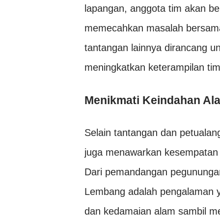
lapangan, anggota tim akan be
memecahkan masalah bersama. A
tantangan lainnya dirancang u
meningkatkan keterampilan tim
Menikmati Keindahan A
Selain tantangan dan petuala
juga menawarkan kesempatan 
Dari pemandangan pegunungan h
Lembang adalah pengalaman y
dan kedamaian alam sambil mena