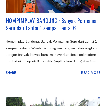
suasana danau yang indah. Pangalengan: Untuk petualangan
seperti rafting di Sungai Palayangan dan off-road adventure
d...
HOMPIMPLAY BANDUNG : Banyak Permainan
Seru dari Lantai 1 sampai Lantai 6
Hompimplay Bandung, Banyak Permainan Seru dari Lantai 1
sampai Lantai 6. Wisata Bandung memang semakin lengkap
dengan banyak inovasi baru, menawarkan destinasi modern
dan kekinian seperti Sarae Hills (replika ikon dunia) dan Nimo
Highland (jembatan kaca & glamping), serta pengalaman alam
SHARE
READ MORE
unik seperti Hutan Mycelia (dunia jamur magis) dan Bird &
Bromelia Pavilion (taman burung) selain objek ikonik yang
terus ditingkatkan seperti Kawah Putih (dengan glamping) dan
Orchid Forest Cikole, memadukan keindahan alam klasik
Bandung dengan sentuhan instagrammable dan edukatif.