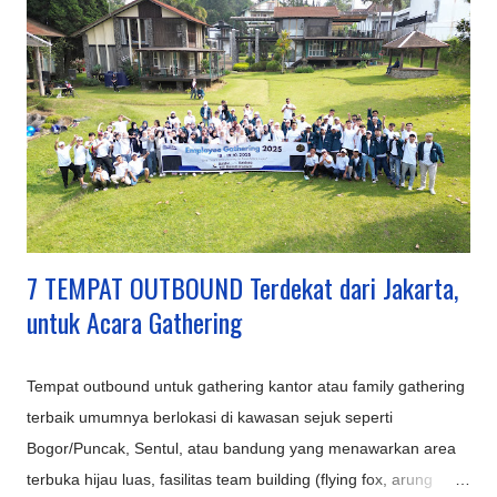
Inovasi Destinasi Wisata Bandung Terbaru & Kekinian: Sarae
Hills : Menyajikan miniatur bangunan ikonik dunia (Eiffel,
Patung Liberty, dll.) dengan konsep 'keliling dunia dalam
sehari'. Nimo Highland : Menawarkan pemandangan kebun teh
dan jembatan kaca berbentuk U, ditambah fasilitas glamping
mewah. Hutan Mycelia Cikole : Konsep unik bertema jamur
dengan instalasi lampu artistik, cocok untuk suasana m...
7 TEMPAT OUTBOUND Terdekat dari Jakarta,
untuk Acara Gathering
Tempat outbound untuk gathering kantor atau family gathering
terbaik umumnya berlokasi di kawasan sejuk seperti
Bogor/Puncak, Sentul, atau bandung yang menawarkan area
terbuka hijau luas, fasilitas team building (flying fox, arung