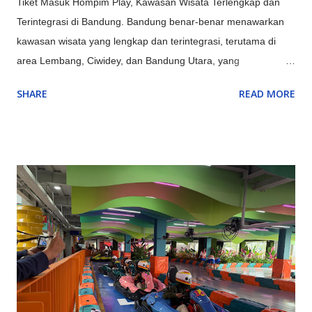
Tiket Masuk Hompim Play, Kawasan Wisata Terlengkap dan
Terintegrasi di Bandung. Bandung benar-benar menawarkan
kawasan wisata yang lengkap dan terintegrasi, terutama di
area Lembang, Ciwidey, dan Bandung Utara, yang
menyediakan kombinasi sempurna antara alam (Gunung
SHARE
READ MORE
Tangkuban Parahu, Kawah Putih), rekreasi keluarga
(Farmhouse, Lembang Park & Zoo, Floating Market),
petualangan (outbound, rafting di Pangalengan), hingga
budaya & edukasi (Saung Angklung Udjo, ikon kota seperti
Gedung Sate), menjadikannya destinasi multifungsi untuk
berbagai kalangan. Kawasan Utama dan Keunggulannya:
Lembang (Bandung Barat): Pusat wisata alam dan keluarga,
ada kebun teh, Tangkuban Parahu, Floating Market, The Great
Asia Africa, Lembang Park & Zoo, Dago Dream Park. Ciwidey
(Bandung Selatan): Terkenal dengan Kawah Putih, Ranca
Upas (rusa, camping), dan Glamping Lakeside dengan