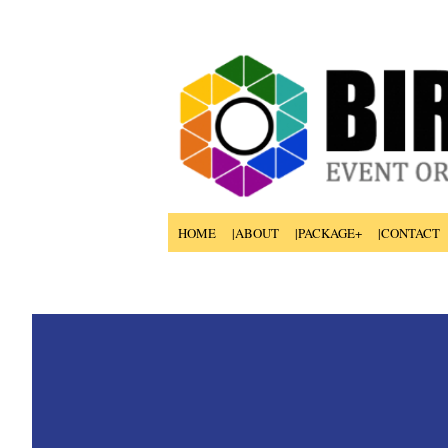
HOME
|ABOUT
|PACKAGE+
|CONTACT